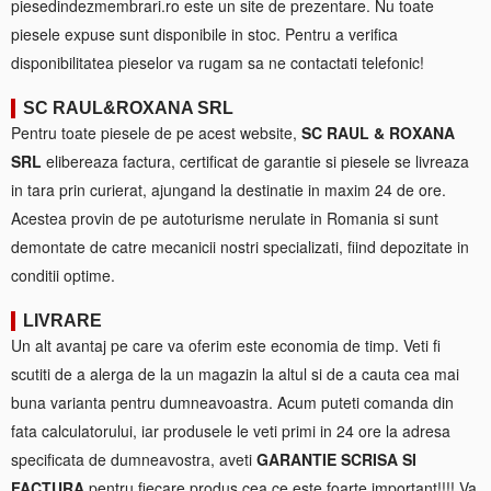
piesedindezmembrari.ro este un site de prezentare. Nu toate
piesele expuse sunt disponibile in stoc. Pentru a verifica
disponibilitatea pieselor va rugam sa ne contactati telefonic!
SC RAUL&ROXANA SRL
Pentru toate piesele de pe acest website,
SC RAUL & ROXANA
SRL
elibereaza factura, certificat de garantie si piesele se livreaza
in tara prin curierat, ajungand la destinatie in maxim 24 de ore.
Acestea provin de pe autoturisme nerulate in Romania si sunt
demontate de catre mecanicii nostri specializati, fiind depozitate in
conditii optime.
LIVRARE
Un alt avantaj pe care va oferim este economia de timp. Veti fi
scutiti de a alerga de la un magazin la altul si de a cauta cea mai
buna varianta pentru dumneavoastra. Acum puteti comanda din
fata calculatorului, iar produsele le veti primi in 24 ore la adresa
specificata de dumneavostra, aveti
GARANTIE SCRISA SI
FACTURA
pentru fiecare produs cea ce este foarte important!!!! Va