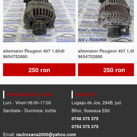
alternator Peugeot 407 1.6hdi
alternator Peugeot 407 1.6h
9654752880
9654752880
250 ron
250 ron
PROGRAM DE LUCRU
CONTACT
Luni - Vineri 08:00-17:00
Lugașu de Jos, 284B, jud.
Sambata - Duminica: inchis
Bihor, Soseaua E60
0748 375 375
0754 375 375
Email:
raulroxana2000@yahoo.com