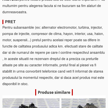
multumim pentru alegerea facuta si ne bucuram sa fim alaturi de
dumneavoastra.
PRET
Pentru subansamble (ex: alternator electromotor, turbina, injector,
pompa de injectie, compresor de clima, hayon, interior, usa, haion,
motor, suspensii...) pretul pentru acelasi reper poate sa difere in
functie de calitatea produsului adica km. efectuati stare de calitate
dar si de numarul de repere pe care-l contine respectivul ansamblu
, in aceste situatii ne rezervam dreptul de a preciza ca preturile
afisate pe site au caracter informativ, pretul final al piesei va fi
stabilit in urma convorbirii telefonice cand veti fi informat de starea
produsului la momentul respectiv, dar si daca acel produs mai este
disponibil in stoc.
Produse similare