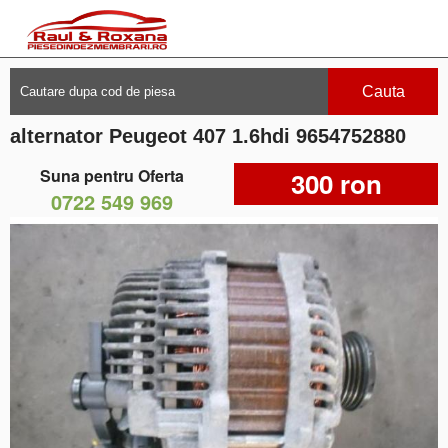
Cauta
alternator Peugeot 407 1.6hdi 9654752880
Suna pentru Oferta
300 ron
0722 549 969