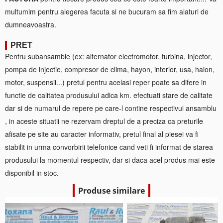
multumim pentru alegerea facuta si ne bucuram sa fim alaturi de
dumneavoastra.
PRET
Pentru subansamble (ex: alternator electromotor, turbina, injector,
pompa de injectie, compresor de clima, hayon, interior, usa, haion,
motor, suspensii...) pretul pentru acelasi reper poate sa difere in
functie de calitatea produsului adica km. efectuati stare de calitate
dar si de numarul de repere pe care-l contine respectivul ansamblu
, in aceste situatii ne rezervam dreptul de a preciza ca preturile
afisate pe site au caracter informativ, pretul final al piesei va fi
stabilit in urma convorbirii telefonice cand veti fi informat de starea
produsului la momentul respectiv, dar si daca acel produs mai este
disponibil in stoc.
Produse similare