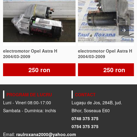
electromotor Opel Astra H
electromotor Opel Astra H
2004/03-2009
2004/03-2009
250 ron
250 ron
PROGRAM DE LUCRU
CONTACT
Luni - Vineri 08:00-17:00
Lugașu de Jos, 284B, jud.
Sambata - Duminica: inchis
Bihor, Soseaua E60
0748 375 375
0754 375 375
Email:
raulroxana2000@yahoo.com