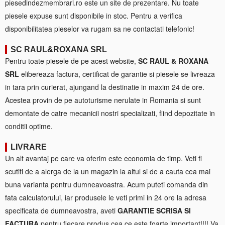
piesedindezmembrari.ro este un site de prezentare. Nu toate
piesele expuse sunt disponibile in stoc. Pentru a verifica
disponibilitatea pieselor va rugam sa ne contactati telefonic!
SC RAUL&ROXANA SRL
Pentru toate piesele de pe acest website,
SC RAUL & ROXANA
SRL
elibereaza factura, certificat de garantie si piesele se livreaza
in tara prin curierat, ajungand la destinatie in maxim 24 de ore.
Acestea provin de pe autoturisme nerulate in Romania si sunt
demontate de catre mecanicii nostri specializati, fiind depozitate in
conditii optime.
LIVRARE
Un alt avantaj pe care va oferim este economia de timp. Veti fi
scutiti de a alerga de la un magazin la altul si de a cauta cea mai
buna varianta pentru dumneavoastra. Acum puteti comanda din
fata calculatorului, iar produsele le veti primi in 24 ore la adresa
specificata de dumneavostra, aveti
GARANTIE SCRISA SI
FACTURA
pentru fiecare produs cea ce este foarte important!!!! Va