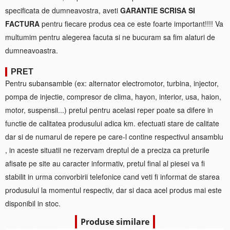
specificata de dumneavostra, aveti
GARANTIE SCRISA SI
FACTURA
pentru fiecare produs cea ce este foarte important!!!! Va
multumim pentru alegerea facuta si ne bucuram sa fim alaturi de
dumneavoastra.
PRET
Pentru subansamble (ex: alternator electromotor, turbina, injector,
pompa de injectie, compresor de clima, hayon, interior, usa, haion,
motor, suspensii...) pretul pentru acelasi reper poate sa difere in
functie de calitatea produsului adica km. efectuati stare de calitate
dar si de numarul de repere pe care-l contine respectivul ansamblu
, in aceste situatii ne rezervam dreptul de a preciza ca preturile
afisate pe site au caracter informativ, pretul final al piesei va fi
stabilit in urma convorbirii telefonice cand veti fi informat de starea
produsului la momentul respectiv, dar si daca acel produs mai este
disponibil in stoc.
Produse similare