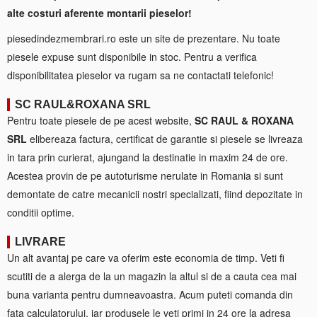
alte costuri aferente montarii pieselor!
piesedindezmembrari.ro este un site de prezentare. Nu toate
piesele expuse sunt disponibile in stoc. Pentru a verifica
disponibilitatea pieselor va rugam sa ne contactati telefonic!
SC RAUL&ROXANA SRL
Pentru toate piesele de pe acest website,
SC RAUL & ROXANA
SRL
elibereaza factura, certificat de garantie si piesele se livreaza
in tara prin curierat, ajungand la destinatie in maxim 24 de ore.
Acestea provin de pe autoturisme nerulate in Romania si sunt
demontate de catre mecanicii nostri specializati, fiind depozitate in
conditii optime.
LIVRARE
Un alt avantaj pe care va oferim este economia de timp. Veti fi
scutiti de a alerga de la un magazin la altul si de a cauta cea mai
buna varianta pentru dumneavoastra. Acum puteti comanda din
fata calculatorului, iar produsele le veti primi in 24 ore la adresa