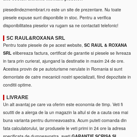
piesedindezmembrari.ro este un site de prezentare. Nu toate
piesele expuse sunt disponibile in stoc. Pentru a verifica
disponibilitatea pieselor va rugam sa ne contactati telefonic!
SC RAUL&ROXANA SRL
Pentru toate piesele de pe acest website,
SC RAUL & ROXANA
SRL
elibereaza factura, certificat de garantie si piesele se livreaza
in tara prin curierat, ajungand la destinatie in maxim 24 de ore.
Acestea provin de pe autoturisme nerulate in Romania si sunt
demontate de catre mecanicii nostri specializati, fiind depozitate in
conditii optime.
LIVRARE
Un alt avantaj pe care va oferim este economia de timp. Veti fi
scutiti de a alerga de la un magazin la altul si de a cauta cea mai
buna varianta pentru dumneavoastra. Acum puteti comanda din
fata calculatorului, iar produsele le veti primi in 24 ore la adresa
specificata de dumneavostra, aveti
GARANTIE SCRISA SI