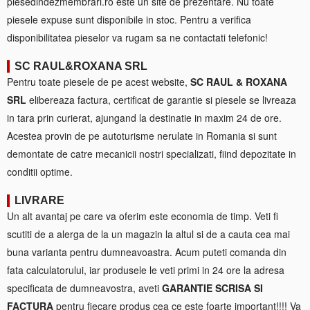
piesedindezmembrari.ro este un site de prezentare. Nu toate
piesele expuse sunt disponibile in stoc. Pentru a verifica
disponibilitatea pieselor va rugam sa ne contactati telefonic!
SC RAUL&ROXANA SRL
Pentru toate piesele de pe acest website,
SC RAUL & ROXANA
SRL
elibereaza factura, certificat de garantie si piesele se livreaza
in tara prin curierat, ajungand la destinatie in maxim 24 de ore.
Acestea provin de pe autoturisme nerulate in Romania si sunt
demontate de catre mecanicii nostri specializati, fiind depozitate in
conditii optime.
LIVRARE
Un alt avantaj pe care va oferim este economia de timp. Veti fi
scutiti de a alerga de la un magazin la altul si de a cauta cea mai
buna varianta pentru dumneavoastra. Acum puteti comanda din
fata calculatorului, iar produsele le veti primi in 24 ore la adresa
specificata de dumneavostra, aveti
GARANTIE SCRISA SI
FACTURA
pentru fiecare produs cea ce este foarte important!!!! Va