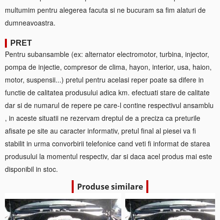
multumim pentru alegerea facuta si ne bucuram sa fim alaturi de
dumneavoastra.
PRET
Pentru subansamble (ex: alternator electromotor, turbina, injector,
pompa de injectie, compresor de clima, hayon, interior, usa, haion,
motor, suspensii...) pretul pentru acelasi reper poate sa difere in
functie de calitatea produsului adica km. efectuati stare de calitate
dar si de numarul de repere pe care-l contine respectivul ansamblu
, in aceste situatii ne rezervam dreptul de a preciza ca preturile
afisate pe site au caracter informativ, pretul final al piesei va fi
stabilit in urma convorbirii telefonice cand veti fi informat de starea
produsului la momentul respectiv, dar si daca acel produs mai este
disponibil in stoc.
Produse similare