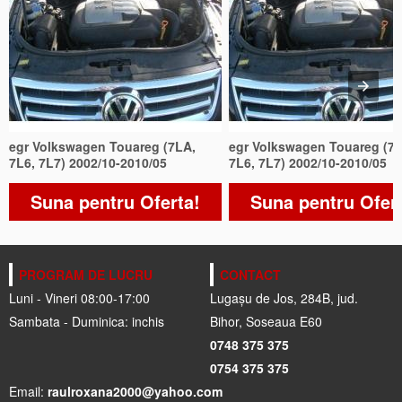
egr Volkswagen Touareg (7LA,
egr Volkswagen Touareg (7
7L6, 7L7) 2002/10-2010/05
7L6, 7L7) 2002/10-2010/05
Suna pentru Oferta!
Suna pentru Ofer
PROGRAM DE LUCRU
CONTACT
Luni - Vineri 08:00-17:00
Lugașu de Jos, 284B, jud.
Sambata - Duminica: inchis
Bihor, Soseaua E60
0748 375 375
0754 375 375
Email:
raulroxana2000@yahoo.com