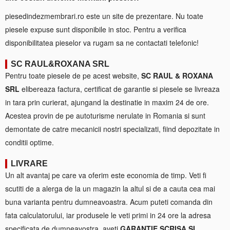
piesedindezmembrari.ro este un site de prezentare. Nu toate
piesele expuse sunt disponibile in stoc. Pentru a verifica
disponibilitatea pieselor va rugam sa ne contactati telefonic!
SC RAUL&ROXANA SRL
Pentru toate piesele de pe acest website,
SC RAUL & ROXANA
SRL
elibereaza factura, certificat de garantie si piesele se livreaza
in tara prin curierat, ajungand la destinatie in maxim 24 de ore.
Acestea provin de pe autoturisme nerulate in Romania si sunt
demontate de catre mecanicii nostri specializati, fiind depozitate in
conditii optime.
LIVRARE
Un alt avantaj pe care va oferim este economia de timp. Veti fi
scutiti de a alerga de la un magazin la altul si de a cauta cea mai
buna varianta pentru dumneavoastra. Acum puteti comanda din
fata calculatorului, iar produsele le veti primi in 24 ore la adresa
specificata de dumneavostra, aveti
GARANTIE SCRISA SI