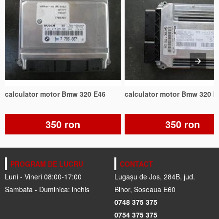
calculator motor Bmw 320 E46
calculator motor Bmw 320 E
350 ron
350 ron
PROGRAM DE LUCRU
CONTACT
Luni - Vineri 08:00-17:00
Lugașu de Jos, 284B, jud.
Sambata - Duminica: inchis
Bihor, Soseaua E60
0748 375 375
0754 375 375