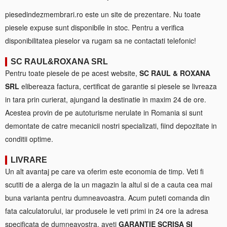
piesedindezmembrari.ro este un site de prezentare. Nu toate
piesele expuse sunt disponibile in stoc. Pentru a verifica
disponibilitatea pieselor va rugam sa ne contactati telefonic!
SC RAUL&ROXANA SRL
Pentru toate piesele de pe acest website,
SC RAUL & ROXANA
SRL
elibereaza factura, certificat de garantie si piesele se livreaza
in tara prin curierat, ajungand la destinatie in maxim 24 de ore.
Acestea provin de pe autoturisme nerulate in Romania si sunt
demontate de catre mecanicii nostri specializati, fiind depozitate in
conditii optime.
LIVRARE
Un alt avantaj pe care va oferim este economia de timp. Veti fi
scutiti de a alerga de la un magazin la altul si de a cauta cea mai
buna varianta pentru dumneavoastra. Acum puteti comanda din
fata calculatorului, iar produsele le veti primi in 24 ore la adresa
specificata de dumneavostra, aveti
GARANTIE SCRISA SI