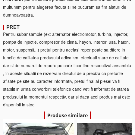
multumim pentru alegerea facuta si ne bucuram sa fim alaturi de
dumneavoastra.
PRET
Pentru subansamble (ex: alternator electromotor, turbina, injector,
pompa de injectie, compresor de clima, hayon, interior, usa, haion,
motor, suspensii...) pretul pentru acelasi reper poate sa difere in
functie de calitatea produsului adica km. efectuati stare de calitate
dar si de numarul de repere pe care-l contine respectivul ansamblu
, in aceste situatii ne rezervam dreptul de a preciza ca preturile
afisate pe site au caracter informativ, pretul final al piesei va fi
stabilit in urma convorbirii telefonice cand veti fi informat de starea
produsului la momentul respectiv, dar si daca acel produs mai este
disponibil in stoc.
Produse similare