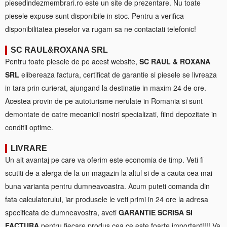
piesedindezmembrari.ro este un site de prezentare. Nu toate
piesele expuse sunt disponibile in stoc. Pentru a verifica
disponibilitatea pieselor va rugam sa ne contactati telefonic!
SC RAUL&ROXANA SRL
Pentru toate piesele de pe acest website,
SC RAUL & ROXANA
SRL
elibereaza factura, certificat de garantie si piesele se livreaza
in tara prin curierat, ajungand la destinatie in maxim 24 de ore.
Acestea provin de pe autoturisme nerulate in Romania si sunt
demontate de catre mecanicii nostri specializati, fiind depozitate in
conditii optime.
LIVRARE
Un alt avantaj pe care va oferim este economia de timp. Veti fi
scutiti de a alerga de la un magazin la altul si de a cauta cea mai
buna varianta pentru dumneavoastra. Acum puteti comanda din
fata calculatorului, iar produsele le veti primi in 24 ore la adresa
specificata de dumneavostra, aveti
GARANTIE SCRISA SI
FACTURA
pentru fiecare produs cea ce este foarte important!!!! Va