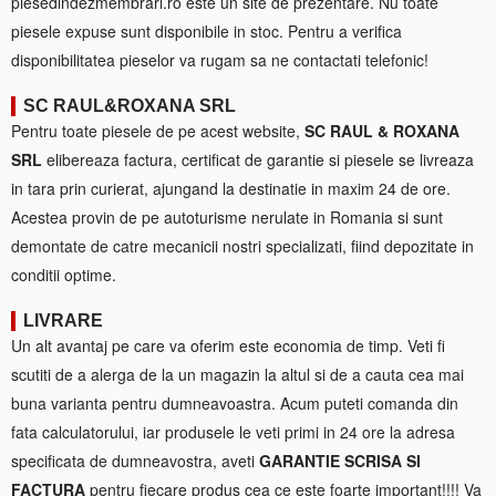
piesedindezmembrari.ro este un site de prezentare. Nu toate
piesele expuse sunt disponibile in stoc. Pentru a verifica
disponibilitatea pieselor va rugam sa ne contactati telefonic!
SC RAUL&ROXANA SRL
Pentru toate piesele de pe acest website,
SC RAUL & ROXANA
SRL
elibereaza factura, certificat de garantie si piesele se livreaza
in tara prin curierat, ajungand la destinatie in maxim 24 de ore.
Acestea provin de pe autoturisme nerulate in Romania si sunt
demontate de catre mecanicii nostri specializati, fiind depozitate in
conditii optime.
LIVRARE
Un alt avantaj pe care va oferim este economia de timp. Veti fi
scutiti de a alerga de la un magazin la altul si de a cauta cea mai
buna varianta pentru dumneavoastra. Acum puteti comanda din
fata calculatorului, iar produsele le veti primi in 24 ore la adresa
specificata de dumneavostra, aveti
GARANTIE SCRISA SI
FACTURA
pentru fiecare produs cea ce este foarte important!!!! Va