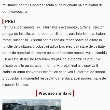
multumim pentru alegerea facuta si ne bucuram sa fim alaturi de
dumneavoastra.
PRET
Pentru subansamble (ex: alternator electromotor, turbina, injector,
pompa de injectie, compresor de clima, hayon, interior, usa, haion,
motor, suspensii...) pretul pentru acelasi reper poate sa difere in
functie de calitatea produsului adica km. efectuati stare de calitate
dar si de numarul de repere pe care-l contine respectivul ansamblu
, in aceste situatii ne rezervam dreptul de a preciza ca preturile
afisate pe site au caracter informativ, pretul final al piesei va fi
stabilit in urma convorbirii telefonice cand veti fi informat de starea
produsului la momentul respectiv, dar si daca acel produs mai este
disponibil in stoc.
Produse similare