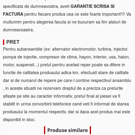
specificata de dumneavostra, aveti
GARANTIE SCRISA SI
FACTURA
pentru fiecare produs cea ce este foarte important!!!! Va
multumim pentru alegerea facuta si ne bucuram sa fim alaturi de
dumneavoastra.
PRET
Pentru subansamble (ex: alternator electromotor, turbina, injector,
pompa de injectie, compresor de clima, hayon, interior, usa, haion,
motor, suspensii...) pretul pentru acelasi reper poate sa difere in
functie de calitatea produsului adica km. efectuati stare de calitate
dar si de numarul de repere pe care-l contine respectivul ansamblu
, in aceste situatii ne rezervam dreptul de a preciza ca preturile
afisate pe site au caracter informativ, pretul final al piesei va fi
stabilit in urma convorbirii telefonice cand veti fi informat de starea
produsului la momentul respectiv, dar si daca acel produs mai este
disponibil in stoc.
Produse similare