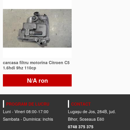
carcasa filtru motorina Citroen C5
1.6hdi 9hz 110cp
N/A ron
PROGRAM DE LUCRU
CONTACT
Luni - Vineri 08:00-17:00
Lugașu de Jos, 284B, jud.
Sambata - Duminica: inchis
Bihor, Soseaua E60
0748 375 375