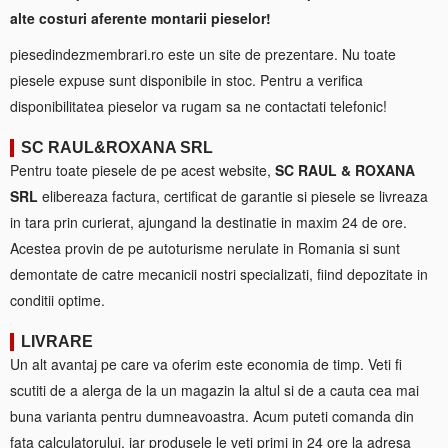
alte costuri aferente montarii pieselor!
piesedindezmembrari.ro este un site de prezentare. Nu toate
piesele expuse sunt disponibile in stoc. Pentru a verifica
disponibilitatea pieselor va rugam sa ne contactati telefonic!
SC RAUL&ROXANA SRL
Pentru toate piesele de pe acest website,
SC RAUL & ROXANA
SRL
elibereaza factura, certificat de garantie si piesele se livreaza
in tara prin curierat, ajungand la destinatie in maxim 24 de ore.
Acestea provin de pe autoturisme nerulate in Romania si sunt
demontate de catre mecanicii nostri specializati, fiind depozitate in
conditii optime.
LIVRARE
Un alt avantaj pe care va oferim este economia de timp. Veti fi
scutiti de a alerga de la un magazin la altul si de a cauta cea mai
buna varianta pentru dumneavoastra. Acum puteti comanda din
fata calculatorului, iar produsele le veti primi in 24 ore la adresa