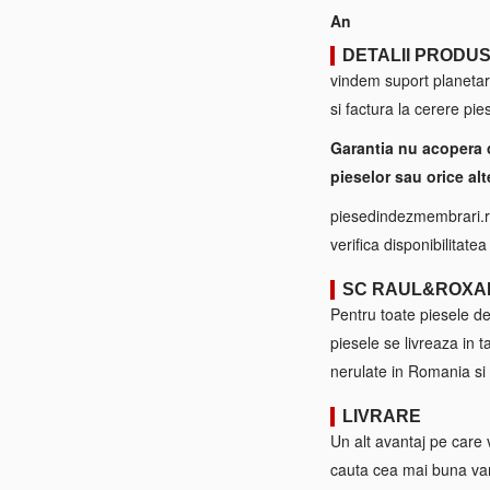
An
DETALII PRODU
vindem suport planetar
si factura la cerere pie
Garantia nu acopera 
pieselor sau orice alt
piesedindezmembrari.ro
verifica disponibilitate
SC RAUL&ROXA
Pentru toate piesele d
piesele se livreaza in 
nerulate in Romania si 
LIVRARE
Un alt avantaj pe care 
cauta cea mai buna var