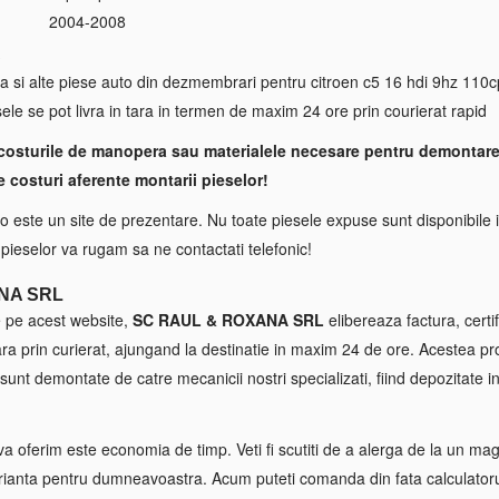
2004-2008
S
a si alte piese auto din dezmembrari pentru citroen c5 16 hdi 9hz 110cp
sele se pot livra in tara in termen de maxim 24 ore prin courierat rapid
costurile de manopera sau materialele necesare pentru demontare
e costuri aferente montarii pieselor!
 este un site de prezentare. Nu toate piesele expuse sunt disponibile i
a pieselor va rugam sa ne contactati telefonic!
NA SRL
e pe acest website,
SC RAUL & ROXANA SRL
elibereaza factura, certif
tara prin curierat, ajungand la destinatie in maxim 24 de ore. Acestea p
sunt demontate de catre mecanicii nostri specializati, fiind depozitate in
va oferim este economia de timp. Veti fi scutiti de a alerga de la un maga
ianta pentru dumneavoastra. Acum puteti comanda din fata calculatorul