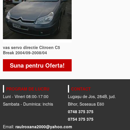
vas servo directie Citroen C5
Break 2004/09-2008/04
Suna pentru Oferta!
PROGRAM DE LUCRU
CONTACT
Luni - Vineri 08:00-17:00
Lugașu de Jos, 284B, jud.
Sambata - Duminica: inchis
Bihor, Soseaua E60
0748 375 375
0754 375 375
Email:
raulroxana2000@yahoo.com