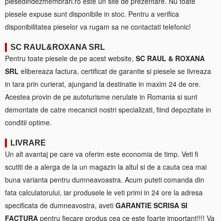
piesedindezmembrari.ro este un site de prezentare. Nu toate
piesele expuse sunt disponibile in stoc. Pentru a verifica
disponibilitatea pieselor va rugam sa ne contactati telefonic!
SC RAUL&ROXANA SRL
Pentru toate piesele de pe acest website,
SC RAUL & ROXANA
SRL
elibereaza factura, certificat de garantie si piesele se livreaza
in tara prin curierat, ajungand la destinatie in maxim 24 de ore.
Acestea provin de pe autoturisme nerulate in Romania si sunt
demontate de catre mecanicii nostri specializati, fiind depozitate in
conditii optime.
LIVRARE
Un alt avantaj pe care va oferim este economia de timp. Veti fi
scutiti de a alerga de la un magazin la altul si de a cauta cea mai
buna varianta pentru dumneavoastra. Acum puteti comanda din
fata calculatorului, iar produsele le veti primi in 24 ore la adresa
specificata de dumneavostra, aveti
GARANTIE SCRISA SI
FACTURA
pentru fiecare produs cea ce este foarte important!!!! Va