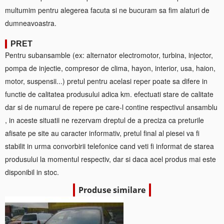
multumim pentru alegerea facuta si ne bucuram sa fim alaturi de
dumneavoastra.
PRET
Pentru subansamble (ex: alternator electromotor, turbina, injector,
pompa de injectie, compresor de clima, hayon, interior, usa, haion,
motor, suspensii...) pretul pentru acelasi reper poate sa difere in
functie de calitatea produsului adica km. efectuati stare de calitate
dar si de numarul de repere pe care-l contine respectivul ansamblu
, in aceste situatii ne rezervam dreptul de a preciza ca preturile
afisate pe site au caracter informativ, pretul final al piesei va fi
stabilit in urma convorbirii telefonice cand veti fi informat de starea
produsului la momentul respectiv, dar si daca acel produs mai este
disponibil in stoc.
Produse similare