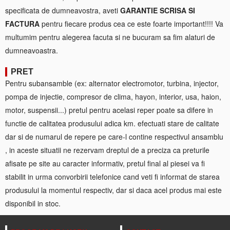
specificata de dumneavostra, aveti
GARANTIE SCRISA SI
FACTURA
pentru fiecare produs cea ce este foarte important!!!! Va
multumim pentru alegerea facuta si ne bucuram sa fim alaturi de
dumneavoastra.
PRET
Pentru subansamble (ex: alternator electromotor, turbina, injector,
pompa de injectie, compresor de clima, hayon, interior, usa, haion,
motor, suspensii...) pretul pentru acelasi reper poate sa difere in
functie de calitatea produsului adica km. efectuati stare de calitate
dar si de numarul de repere pe care-l contine respectivul ansamblu
, in aceste situatii ne rezervam dreptul de a preciza ca preturile
afisate pe site au caracter informativ, pretul final al piesei va fi
stabilit in urma convorbirii telefonice cand veti fi informat de starea
produsului la momentul respectiv, dar si daca acel produs mai este
disponibil in stoc.