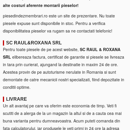
alte costuri aferente montarii pieselor!
piesedindezmembrari.ro este un site de prezentare. Nu toate
piesele expuse sunt disponibile in stoc. Pentru a verifica
disponibilitatea pieselor va rugam sa ne contactati telefonic!
SC RAUL&ROXANA SRL
Pentru toate piesele de pe acest website,
SC RAUL & ROXANA
SRL
elibereaza factura, certificat de garantie si piesele se livreaza
in tara prin curierat, ajungand la destinatie in maxim 24 de ore.
Acestea provin de pe autoturisme nerulate in Romania si sunt
demontate de catre mecanicii nostri specializati, fiind depozitate in
conditii optime.
LIVRARE
Un alt avantaj pe care va oferim este economia de timp. Veti fi
scutiti de a alerga de la un magazin la altul si de a cauta cea mai
buna varianta pentru dumneavoastra. Acum puteti comanda din
fata calculatorului, iar produsele le veti primi in 24 ore la adresa