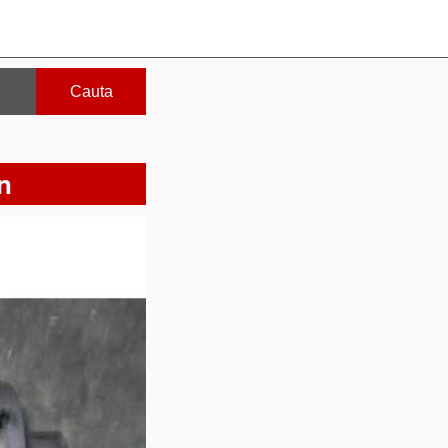
Cauta
n