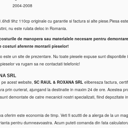
2004-2008
S
.6hdi 9hz 110cp originale cu garantie si factura si alte piese.Piesa este
ini, nu este rulata deloc in Romania.
costurile de manopera sau materialele necesare pentru demontare
e costuri aferente montarii pieselor!
 este un site de prezentare. Nu toate piesele expuse sunt disponibile i
a pieselor va rugam sa ne contactati telefonic!
NA SRL
e pe acest website,
SC RAUL & ROXANA SRL
elibereaza factura, certif
tara prin curierat, ajungand la destinatie in maxim 24 de ore. Acestea p
sunt demontate de catre mecanicii nostri specializati, fiind depozitate in
va oferim este economia de timp. Veti fi scutiti de a alerga de la un maga
ianta pentru dumneavoastra. Acum puteti comanda din fata calculatorul