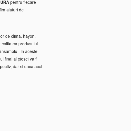
TURA
pentru fiecare
im alaturi de
sor de clima, hayon,
e calitatea produsului
 ansamblu , in aceste
 final al piesei va fi
pectiv, dar si daca acel