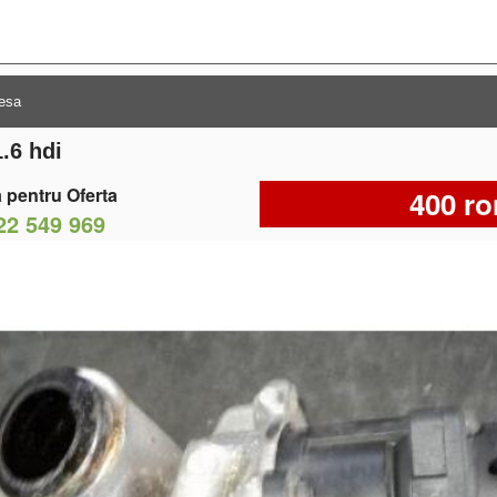
1.6 hdi
 pentru Oferta
400 ro
22 549 969