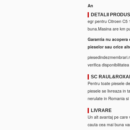
An
DETALII PRODU
egr pentru Citroen C5 1
buna.Masina are km put
Garantia nu acopera 
pieselor sau orice alt
piesedindezmembrari.ro
verifica disponibilitate
SC RAUL&ROXA
Pentru toate piesele d
piesele se livreaza in 
nerulate in Romania si 
LIVRARE
Un alt avantaj pe care 
cauta cea mai buna var