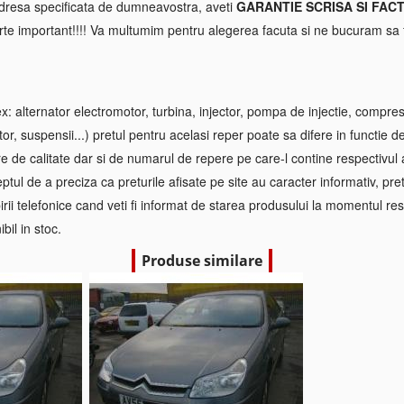
 adresa specificata de dumneavostra, aveti
GARANTIE SCRISA SI FAC
rte important!!!! Va multumim pentru alegerea facuta si ne bucuram sa f
 alternator electromotor, turbina, injector, pompa de injectie, compre
tor, suspensii...) pretul pentru acelasi reper poate sa difere in functie d
re de calitate dar si de numarul de repere pe care-l contine respectivul
ptul de a preciza ca preturile afisate pe site au caracter informativ, pretul
irii telefonice cand veti fi informat de starea produsului la momentul res
bil in stoc.
Produse similare