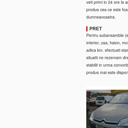
veti primi in 24 ore la
produs cea ce este foa
dumneavoastra.
PRET
Pentru subansamble (ex:
interior, usa, haion, mo
adica km. efectuati sta
situatii ne rezervam dre
stabilit in urma convorb
produs mai este disponi