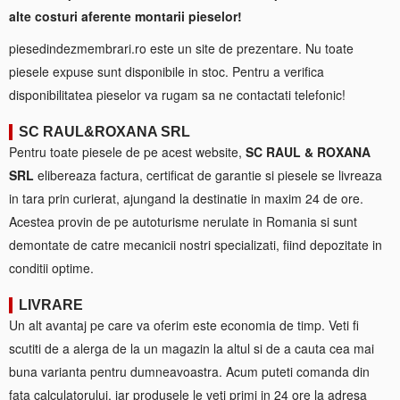
alte costuri aferente montarii pieselor!
piesedindezmembrari.ro este un site de prezentare. Nu toate
piesele expuse sunt disponibile in stoc. Pentru a verifica
disponibilitatea pieselor va rugam sa ne contactati telefonic!
SC RAUL&ROXANA SRL
Pentru toate piesele de pe acest website,
SC RAUL & ROXANA
SRL
elibereaza factura, certificat de garantie si piesele se livreaza
in tara prin curierat, ajungand la destinatie in maxim 24 de ore.
Acestea provin de pe autoturisme nerulate in Romania si sunt
demontate de catre mecanicii nostri specializati, fiind depozitate in
conditii optime.
LIVRARE
Un alt avantaj pe care va oferim este economia de timp. Veti fi
scutiti de a alerga de la un magazin la altul si de a cauta cea mai
buna varianta pentru dumneavoastra. Acum puteti comanda din
fata calculatorului, iar produsele le veti primi in 24 ore la adresa