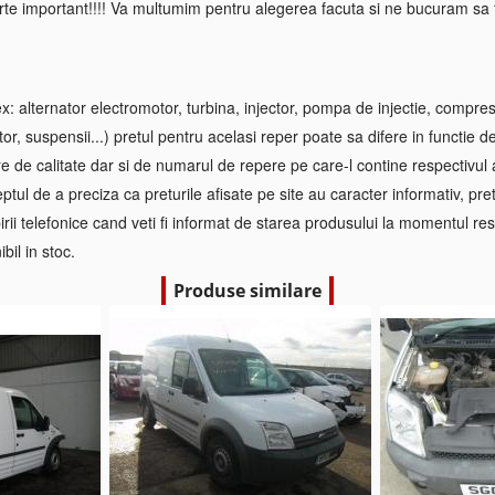
rte important!!!! Va multumim pentru alegerea facuta si ne bucuram sa f
 alternator electromotor, turbina, injector, pompa de injectie, compre
tor, suspensii...) pretul pentru acelasi reper poate sa difere in functie d
re de calitate dar si de numarul de repere pe care-l contine respectivul
ptul de a preciza ca preturile afisate pe site au caracter informativ, pretul
irii telefonice cand veti fi informat de starea produsului la momentul res
bil in stoc.
Produse similare