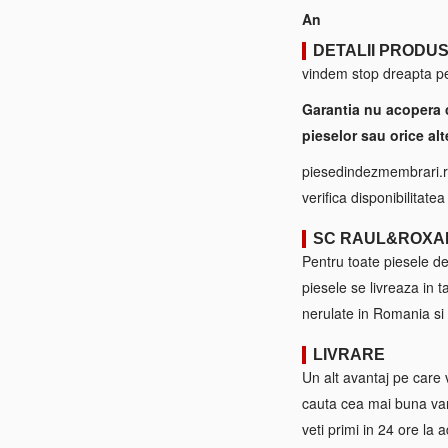
An
DETALII PRODU
vindem stop dreapta pen
Garantia nu acopera 
pieselor sau orice alt
piesedindezmembrari.ro
verifica disponibilitate
SC RAUL&ROXA
Pentru toate piesele d
piesele se livreaza in 
nerulate in Romania si 
LIVRARE
Un alt avantaj pe care 
cauta cea mai buna var
veti primi in 24 ore la