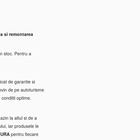
a si remontarea
n stoc. Pentru a
icat de garantie si
rovin de pe autoturisme
 conditii optime.
zin la altul si de a
ui, iar produsele le
TURA
pentru fiecare