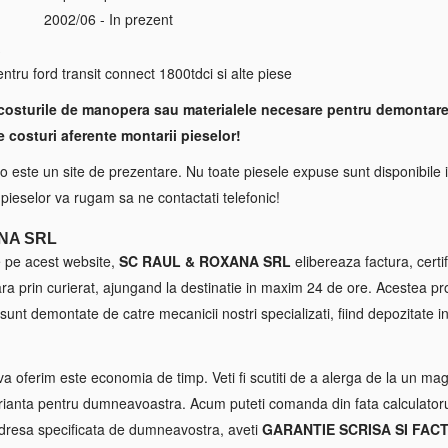
2002/06 - In prezent
S
tru ford transit connect 1800tdci si alte piese
costurile de manopera sau materialele necesare pentru demontare
e costuri aferente montarii pieselor!
 este un site de prezentare. Nu toate piesele expuse sunt disponibile i
a pieselor va rugam sa ne contactati telefonic!
NA SRL
e pe acest website,
SC RAUL & ROXANA SRL
elibereaza factura, certif
tara prin curierat, ajungand la destinatie in maxim 24 de ore. Acestea p
sunt demontate de catre mecanicii nostri specializati, fiind depozitate in
va oferim este economia de timp. Veti fi scutiti de a alerga de la un maga
ianta pentru dumneavoastra. Acum puteti comanda din fata calculatorul
 adresa specificata de dumneavostra, aveti
GARANTIE SCRISA SI FAC