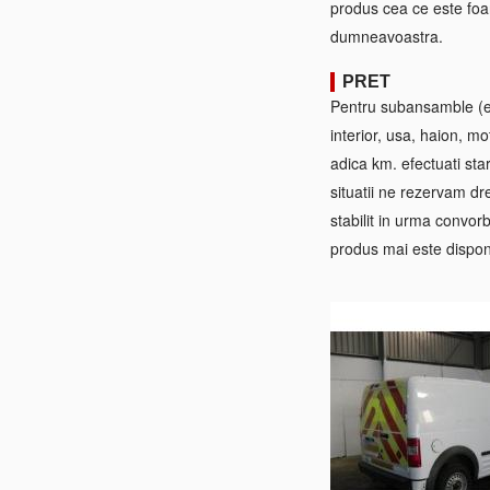
produs cea ce este foa
dumneavoastra.
PRET
Pentru subansamble (ex:
interior, usa, haion, mo
adica km. efectuati sta
situatii ne rezervam dre
stabilit in urma convorb
produs mai este disponi