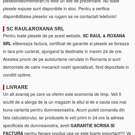
piesedindezmembrari.ro este un site de prezentare. Nu toate
piesele expuse sunt disponibile in stoc. Pentru a verifica
disponibilitatea pieselor va rugam sa ne contactati telefonic!
SC RAUL&ROXANA SRL
Pentru toate piesele de pe acest website,
SC RAUL & ROXANA
SRL
elibereaza factura, certificat de garantie si piesele se livreaza
in tara prin curierat, ajungand la destinatie in maxim 24 de ore.
Acestea provin de pe autoturisme nerulate in Romania si sunt
demontate de catre mecanicii nostri specializati, fiind depozitate in
conditii optime.
LIVRARE
Un alt avantaj pe care va oferim este economia de timp. Veti fi
scutiti de a alerga de la un magazin la altul si de a cauta cea mai
buna varianta pentru dumneavoastra. Acum puteti comanda din
fata calculatorului, iar produsele le veti primi in 24 ore la adresa
specificata de dumneavostra, aveti
GARANTIE SCRISA SI
FACTURA
pentru fiecare produs cea ce este foarte important!!!! Va