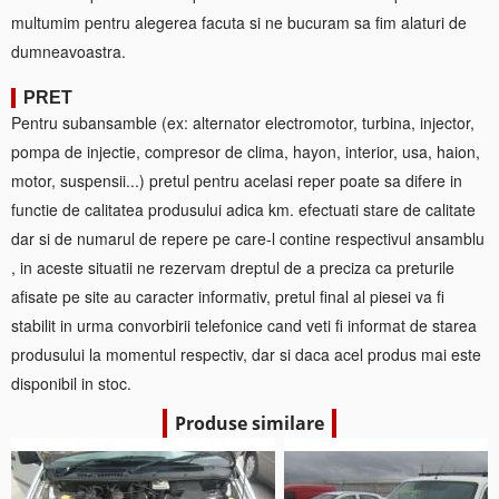
multumim pentru alegerea facuta si ne bucuram sa fim alaturi de
dumneavoastra.
PRET
Pentru subansamble (ex: alternator electromotor, turbina, injector,
pompa de injectie, compresor de clima, hayon, interior, usa, haion,
motor, suspensii...) pretul pentru acelasi reper poate sa difere in
functie de calitatea produsului adica km. efectuati stare de calitate
dar si de numarul de repere pe care-l contine respectivul ansamblu
, in aceste situatii ne rezervam dreptul de a preciza ca preturile
afisate pe site au caracter informativ, pretul final al piesei va fi
stabilit in urma convorbirii telefonice cand veti fi informat de starea
produsului la momentul respectiv, dar si daca acel produs mai este
disponibil in stoc.
Produse similare