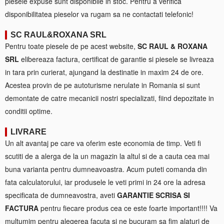
piesele expuse sunt disponibile in stoc. Pentru a verifica
disponibilitatea pieselor va rugam sa ne contactati telefonic!
SC RAUL&ROXANA SRL
Pentru toate piesele de pe acest website,
SC RAUL & ROXANA
SRL
elibereaza factura, certificat de garantie si piesele se livreaza
in tara prin curierat, ajungand la destinatie in maxim 24 de ore.
Acestea provin de pe autoturisme nerulate in Romania si sunt
demontate de catre mecanicii nostri specializati, fiind depozitate in
conditii optime.
LIVRARE
Un alt avantaj pe care va oferim este economia de timp. Veti fi
scutiti de a alerga de la un magazin la altul si de a cauta cea mai
buna varianta pentru dumneavoastra. Acum puteti comanda din
fata calculatorului, iar produsele le veti primi in 24 ore la adresa
specificata de dumneavostra, aveti
GARANTIE SCRISA SI
FACTURA
pentru fiecare produs cea ce este foarte important!!!! Va
multumim pentru alegerea facuta si ne bucuram sa fim alaturi de