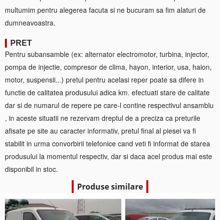
multumim pentru alegerea facuta si ne bucuram sa fim alaturi de
dumneavoastra.
PRET
Pentru subansamble (ex: alternator electromotor, turbina, injector,
pompa de injectie, compresor de clima, hayon, interior, usa, haion,
motor, suspensii...) pretul pentru acelasi reper poate sa difere in
functie de calitatea produsului adica km. efectuati stare de calitate
dar si de numarul de repere pe care-l contine respectivul ansamblu
, in aceste situatii ne rezervam dreptul de a preciza ca preturile
afisate pe site au caracter informativ, pretul final al piesei va fi
stabilit in urma convorbirii telefonice cand veti fi informat de starea
produsului la momentul respectiv, dar si daca acel produs mai este
disponibil in stoc.
Produse similare