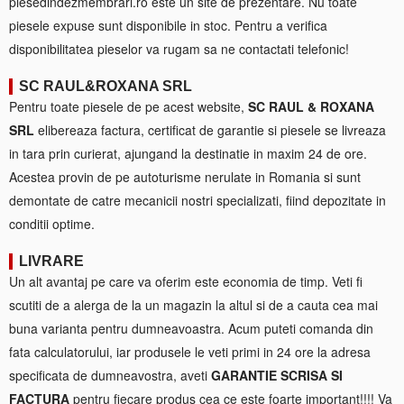
piesedindezmembrari.ro este un site de prezentare. Nu toate
piesele expuse sunt disponibile in stoc. Pentru a verifica
disponibilitatea pieselor va rugam sa ne contactati telefonic!
SC RAUL&ROXANA SRL
Pentru toate piesele de pe acest website,
SC RAUL & ROXANA
SRL
elibereaza factura, certificat de garantie si piesele se livreaza
in tara prin curierat, ajungand la destinatie in maxim 24 de ore.
Acestea provin de pe autoturisme nerulate in Romania si sunt
demontate de catre mecanicii nostri specializati, fiind depozitate in
conditii optime.
LIVRARE
Un alt avantaj pe care va oferim este economia de timp. Veti fi
scutiti de a alerga de la un magazin la altul si de a cauta cea mai
buna varianta pentru dumneavoastra. Acum puteti comanda din
fata calculatorului, iar produsele le veti primi in 24 ore la adresa
specificata de dumneavostra, aveti
GARANTIE SCRISA SI
FACTURA
pentru fiecare produs cea ce este foarte important!!!! Va