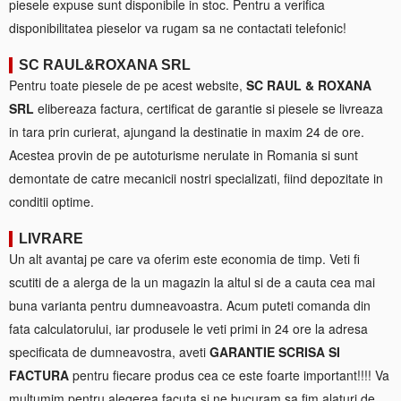
piesele expuse sunt disponibile in stoc. Pentru a verifica
disponibilitatea pieselor va rugam sa ne contactati telefonic!
SC RAUL&ROXANA SRL
Pentru toate piesele de pe acest website,
SC RAUL & ROXANA
SRL
elibereaza factura, certificat de garantie si piesele se livreaza
in tara prin curierat, ajungand la destinatie in maxim 24 de ore.
Acestea provin de pe autoturisme nerulate in Romania si sunt
demontate de catre mecanicii nostri specializati, fiind depozitate in
conditii optime.
LIVRARE
Un alt avantaj pe care va oferim este economia de timp. Veti fi
scutiti de a alerga de la un magazin la altul si de a cauta cea mai
buna varianta pentru dumneavoastra. Acum puteti comanda din
fata calculatorului, iar produsele le veti primi in 24 ore la adresa
specificata de dumneavostra, aveti
GARANTIE SCRISA SI
FACTURA
pentru fiecare produs cea ce este foarte important!!!! Va
multumim pentru alegerea facuta si ne bucuram sa fim alaturi de