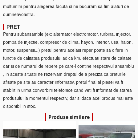
multumim pentru alegerea facuta si ne bucuram sa fim alaturi de
dumneavoastra.
PRET
Pentru subansamble (ex: alternator electromotor, turbina, injector,
pompa de injectie, compresor de clima, hayon, interior, usa, haion,
motor, suspensii...) pretul pentru acelasi reper poate sa difere in
functie de calitatea produsului adica km. efectuati stare de calitate
dar si de numarul de repere pe care-l contine respectivul ansamblu
, in aceste situatii ne rezervam dreptul de a preciza ca preturile
afisate pe site au caracter informativ, pretul final al piesei va fi
stabilit in urma convorbirii telefonice cand veti fi informat de starea
produsului la momentul respectiv, dar si daca acel produs mai este
disponibil in stoc.
Produse similare