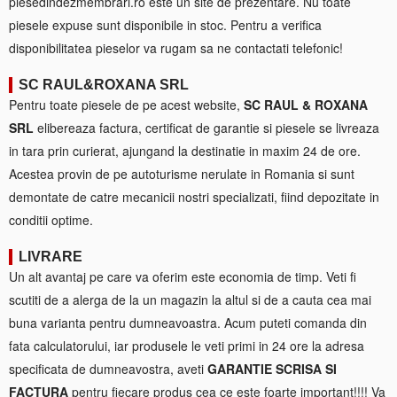
piesedindezmembrari.ro este un site de prezentare. Nu toate
piesele expuse sunt disponibile in stoc. Pentru a verifica
disponibilitatea pieselor va rugam sa ne contactati telefonic!
SC RAUL&ROXANA SRL
Pentru toate piesele de pe acest website,
SC RAUL & ROXANA
SRL
elibereaza factura, certificat de garantie si piesele se livreaza
in tara prin curierat, ajungand la destinatie in maxim 24 de ore.
Acestea provin de pe autoturisme nerulate in Romania si sunt
demontate de catre mecanicii nostri specializati, fiind depozitate in
conditii optime.
LIVRARE
Un alt avantaj pe care va oferim este economia de timp. Veti fi
scutiti de a alerga de la un magazin la altul si de a cauta cea mai
buna varianta pentru dumneavoastra. Acum puteti comanda din
fata calculatorului, iar produsele le veti primi in 24 ore la adresa
specificata de dumneavostra, aveti
GARANTIE SCRISA SI
FACTURA
pentru fiecare produs cea ce este foarte important!!!! Va