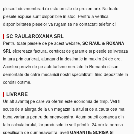
piesedindezmembrari.ro este un site de prezentare. Nu toate
piesele expuse sunt disponibile in stoc. Pentru a verifica
disponibilitatea pieselor va rugam sa ne contactati telefonic!
SC RAUL&ROXANA SRL
Pentru toate piesele de pe acest website,
SC RAUL & ROXANA
SRL
elibereaza factura, certificat de garantie si piesele se livreaza
in tara prin curierat, ajungand la destinatie in maxim 24 de ore.
Acestea provin de pe autoturisme nerulate in Romania si sunt
demontate de catre mecanicii nostri specializati, fiind depozitate in
conditii optime.
LIVRARE
Un alt avantaj pe care va oferim este economia de timp. Veti fi
scutiti de a alerga de la un magazin la altul si de a cauta cea mai
buna varianta pentru dumneavoastra. Acum puteti comanda din
fata calculatorului, iar produsele le veti primi in 24 ore la adresa
specificata de dumneavostra, aveti
GARANTIE SCRISA SI