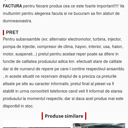
FACTURA
pentru fiecare produs cea ce este foarte important!!!! Va
multumim pentru alegerea facuta si ne bucuram sa fim alaturi de
dumneavoastra.
PRET
Pentru subansamble (ex: alternator electromotor, turbina, injector,
pompa de injectie, compresor de clima, hayon, interior, usa, haion,
motor, suspensii...) pretul pentru acelasi reper poate sa difere in
functie de calitatea produsului adica km. efectuati stare de calitate
dar si de numarul de repere pe care-l contine respectivul ansamblu
, in aceste situatii ne rezervam dreptul de a preciza ca preturile
afisate pe site au caracter informativ, pretul final al piesei va fi
stabilit in urma convorbirii telefonice cand veti fi informat de starea
produsului la momentul respectiv, dar si daca acel produs mai este
disponibil in stoc.
Produse similare