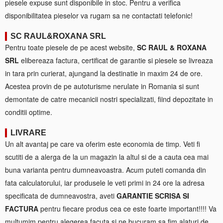
piesele expuse sunt disponibile in stoc. Pentru a verifica
disponibilitatea pieselor va rugam sa ne contactati telefonic!
SC RAUL&ROXANA SRL
Pentru toate piesele de pe acest website,
SC RAUL & ROXANA
SRL
elibereaza factura, certificat de garantie si piesele se livreaza
in tara prin curierat, ajungand la destinatie in maxim 24 de ore.
Acestea provin de pe autoturisme nerulate in Romania si sunt
demontate de catre mecanicii nostri specializati, fiind depozitate in
conditii optime.
LIVRARE
Un alt avantaj pe care va oferim este economia de timp. Veti fi
scutiti de a alerga de la un magazin la altul si de a cauta cea mai
buna varianta pentru dumneavoastra. Acum puteti comanda din
fata calculatorului, iar produsele le veti primi in 24 ore la adresa
specificata de dumneavostra, aveti
GARANTIE SCRISA SI
FACTURA
pentru fiecare produs cea ce este foarte important!!!! Va
multumim pentru alegerea facuta si ne bucuram sa fim alaturi de