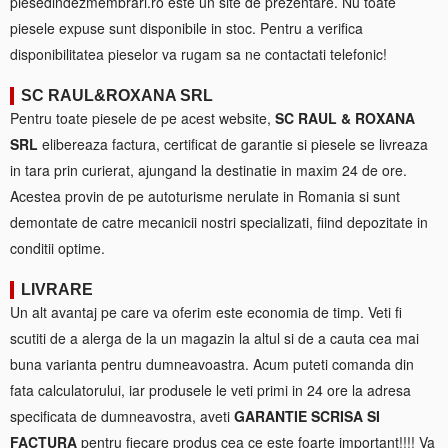
piesedindezmembrari.ro este un site de prezentare. Nu toate
piesele expuse sunt disponibile in stoc. Pentru a verifica
disponibilitatea pieselor va rugam sa ne contactati telefonic!
SC RAUL&ROXANA SRL
Pentru toate piesele de pe acest website,
SC RAUL & ROXANA
SRL
elibereaza factura, certificat de garantie si piesele se livreaza
in tara prin curierat, ajungand la destinatie in maxim 24 de ore.
Acestea provin de pe autoturisme nerulate in Romania si sunt
demontate de catre mecanicii nostri specializati, fiind depozitate in
conditii optime.
LIVRARE
Un alt avantaj pe care va oferim este economia de timp. Veti fi
scutiti de a alerga de la un magazin la altul si de a cauta cea mai
buna varianta pentru dumneavoastra. Acum puteti comanda din
fata calculatorului, iar produsele le veti primi in 24 ore la adresa
specificata de dumneavostra, aveti
GARANTIE SCRISA SI
FACTURA
pentru fiecare produs cea ce este foarte important!!!! Va