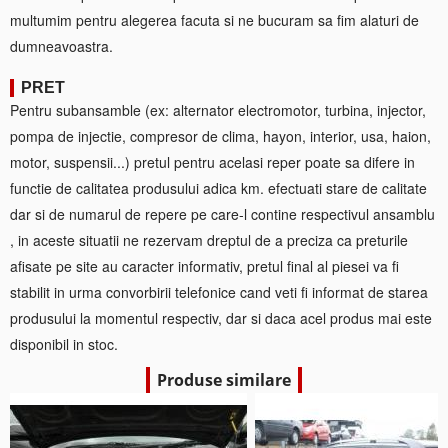
multumim pentru alegerea facuta si ne bucuram sa fim alaturi de
dumneavoastra.
PRET
Pentru subansamble (ex: alternator electromotor, turbina, injector,
pompa de injectie, compresor de clima, hayon, interior, usa, haion,
motor, suspensii...) pretul pentru acelasi reper poate sa difere in
functie de calitatea produsului adica km. efectuati stare de calitate
dar si de numarul de repere pe care-l contine respectivul ansamblu
, in aceste situatii ne rezervam dreptul de a preciza ca preturile
afisate pe site au caracter informativ, pretul final al piesei va fi
stabilit in urma convorbirii telefonice cand veti fi informat de starea
produsului la momentul respectiv, dar si daca acel produs mai este
disponibil in stoc.
Produse similare