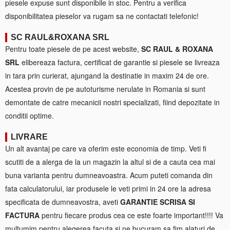
piesele expuse sunt disponibile in stoc. Pentru a verifica
disponibilitatea pieselor va rugam sa ne contactati telefonic!
SC RAUL&ROXANA SRL
Pentru toate piesele de pe acest website,
SC RAUL & ROXANA
SRL
elibereaza factura, certificat de garantie si piesele se livreaza
in tara prin curierat, ajungand la destinatie in maxim 24 de ore.
Acestea provin de pe autoturisme nerulate in Romania si sunt
demontate de catre mecanicii nostri specializati, fiind depozitate in
conditii optime.
LIVRARE
Un alt avantaj pe care va oferim este economia de timp. Veti fi
scutiti de a alerga de la un magazin la altul si de a cauta cea mai
buna varianta pentru dumneavoastra. Acum puteti comanda din
fata calculatorului, iar produsele le veti primi in 24 ore la adresa
specificata de dumneavostra, aveti
GARANTIE SCRISA SI
FACTURA
pentru fiecare produs cea ce este foarte important!!!! Va
multumim pentru alegerea facuta si ne bucuram sa fim alaturi de