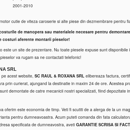
2001-2010
S
tor cutie de viteza caroserie si alte piese din dezmembrare pentru fiat
costurile de manopera sau materialele necesare pentru demontare
e costuri aferente montarii pieselor!
 este un site de prezentare. Nu toate piesele expuse sunt disponibile i
a pieselor va rugam sa ne contactati telefonic!
NA SRL
e pe acest website,
SC RAUL & ROXANA SRL
elibereaza factura, certif
tara prin curierat, ajungand la destinatie in maxim 24 de ore. Acestea p
sunt demontate de catre mecanicii nostri specializati, fiind depozitate in
va oferim este economia de timp. Veti fi scutiti de a alerga de la un maga
ianta pentru dumneavoastra. Acum puteti comanda din fata calculatorul
 adresa specificata de dumneavostra, aveti
GARANTIE SCRISA SI FAC