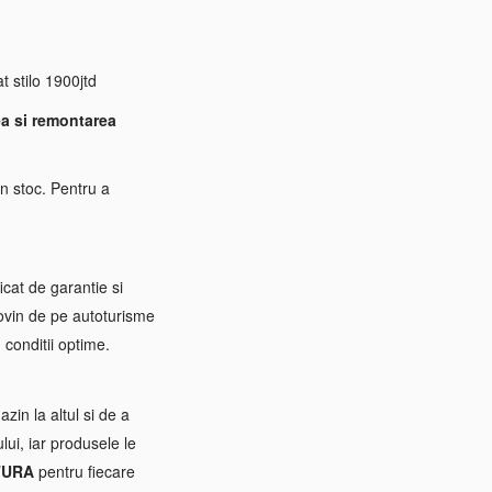
 stilo 1900jtd
a si remontarea
n stoc. Pentru a
icat de garantie si
rovin de pe autoturisme
 conditii optime.
zin la altul si de a
ui, iar produsele le
TURA
pentru fiecare