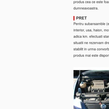
produs cea ce este foa
dumneavoastra.
PRET
Pentru subansamble (ex:
interior, usa, haion, mo
adica km. efectuati sta
situatii ne rezervam dre
stabilit in urma convorb
produs mai este disponi