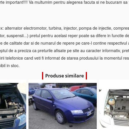
rte important!!!! Va multumim pentru alegerea facuta si ne bucuram sa f
 alternator electromotor, turbina, injector, pompa de injectie, compre
tor, suspensii...) pretul pentru acelasi reper poate sa difere in functie d
re de calitate dar si de numarul de repere pe care-l contine respectivul
ptul de a preciza ca preturile afisate pe site au caracter informativ, pretul
irii telefonice cand veti fi informat de starea produsului la momentul res
bil in stoc.
Produse similare