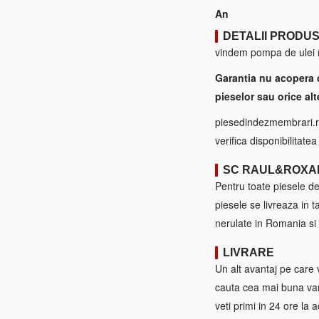
An
DETALII PRODU
vindem pompa de ulei mo
Garantia nu acopera 
pieselor sau orice alt
piesedindezmembrari.ro
verifica disponibilitate
SC RAUL&ROXA
Pentru toate piesele d
piesele se livreaza in 
nerulate in Romania si 
LIVRARE
Un alt avantaj pe care 
cauta cea mai buna var
veti primi in 24 ore la