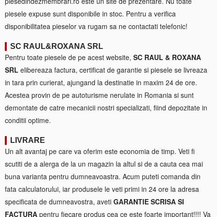
piesedindezmembrari.ro este un site de prezentare. Nu toate
piesele expuse sunt disponibile in stoc. Pentru a verifica
disponibilitatea pieselor va rugam sa ne contactati telefonic!
SC RAUL&ROXANA SRL
Pentru toate piesele de pe acest website,
SC RAUL & ROXANA
SRL
elibereaza factura, certificat de garantie si piesele se livreaza
in tara prin curierat, ajungand la destinatie in maxim 24 de ore.
Acestea provin de pe autoturisme nerulate in Romania si sunt
demontate de catre mecanicii nostri specializati, fiind depozitate in
conditii optime.
LIVRARE
Un alt avantaj pe care va oferim este economia de timp. Veti fi
scutiti de a alerga de la un magazin la altul si de a cauta cea mai
buna varianta pentru dumneavoastra. Acum puteti comanda din
fata calculatorului, iar produsele le veti primi in 24 ore la adresa
specificata de dumneavostra, aveti
GARANTIE SCRISA SI
FACTURA
pentru fiecare produs cea ce este foarte important!!!! Va