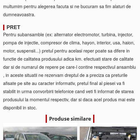
multumim pentru alegerea facuta si ne bucuram sa fim alaturi de
dumneavoastra.
PRET
Pentru subansamble (ex: alternator electromotor, turbina, injector,
pompa de injectie, compresor de clima, hayon, interior, usa, haion,
motor, suspensii...) pretul pentru acelasi reper poate sa difere in
functie de calitatea produsului adica km. efectuati stare de calitate
dar si de numarul de repere pe care-l contine respectivul ansamblu
, in aceste situatii ne rezervam dreptul de a preciza ca preturile
afisate pe site au caracter informativ, pretul final al piesei va fi
stabilit in urma convorbirii telefonice cand veti fi informat de starea
produsului la momentul respectiv, dar si daca acel produs mai este
disponibil in stoc.
Produse similare