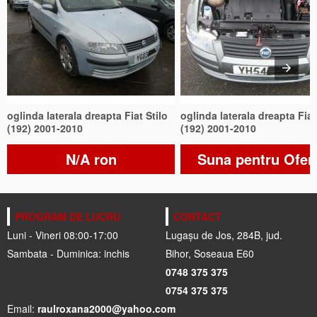
oglinda laterala dreapta Fiat Stilo
oglinda laterala dreapta Fiat
(192) 2001-2010
(192) 2001-2010
N/A ron
Suna pentru Ofer
PROGRAM DE LUCRU
CONTACT
Luni - Vineri 08:00-17:00
Lugașu de Jos, 284B, jud.
Sambata - Duminica: inchis
Bihor, Soseaua E60
0748 375 375
0754 375 375
Email:
raulroxana2000@yahoo.com