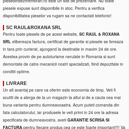
piesedindezmembrari.ro este un site de prezentare. Nu toate
piesele expuse sunt disponibile in stoc. Pentru a verifica
disponibilitatea pieselor va rugam sa ne contactati telefonic!
SC RAUL&ROXANA SRL
Pentru toate piesele de pe acest website,
SC RAUL & ROXANA
SRL
elibereaza factura, certificat de garantie si piesele se livreaza
in tara prin curierat, ajungand la destinatie in maxim 24 de ore.
Acestea provin de pe autoturisme nerulate in Romania si sunt
demontate de catre mecanicii nostri specializati, fiind depozitate in
conditii optime.
LIVRARE
Un alt avantaj pe care va oferim este economia de timp. Veti fi
scutiti de a alerga de la un magazin la altul si de a cauta cea mai
buna varianta pentru dumneavoastra. Acum puteti comanda din
fata calculatorului, iar produsele le veti primi in 24 ore la adresa
specificata de dumneavostra, aveti
GARANTIE SCRISA SI
FACTURA
pentru fiecare produs cea ce este foarte important!!!! Va