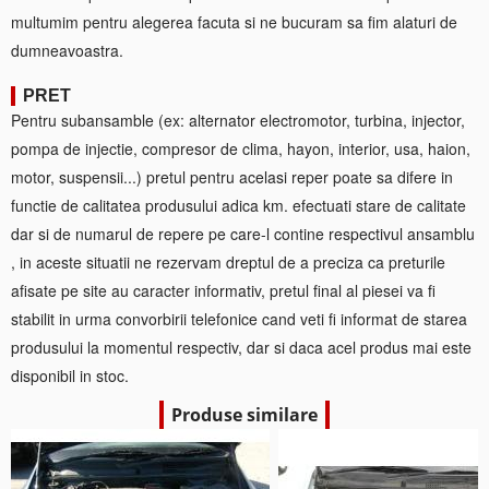
multumim pentru alegerea facuta si ne bucuram sa fim alaturi de
dumneavoastra.
PRET
Pentru subansamble (ex: alternator electromotor, turbina, injector,
pompa de injectie, compresor de clima, hayon, interior, usa, haion,
motor, suspensii...) pretul pentru acelasi reper poate sa difere in
functie de calitatea produsului adica km. efectuati stare de calitate
dar si de numarul de repere pe care-l contine respectivul ansamblu
, in aceste situatii ne rezervam dreptul de a preciza ca preturile
afisate pe site au caracter informativ, pretul final al piesei va fi
stabilit in urma convorbirii telefonice cand veti fi informat de starea
produsului la momentul respectiv, dar si daca acel produs mai este
disponibil in stoc.
Produse similare