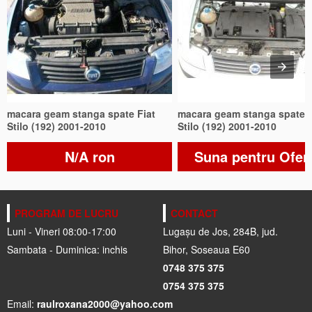
macara geam stanga spate Fiat
macara geam stanga spate F
Stilo (192) 2001-2010
Stilo (192) 2001-2010
N/A ron
Suna pentru Ofer
PROGRAM DE LUCRU
CONTACT
Luni - Vineri 08:00-17:00
Lugașu de Jos, 284B, jud.
Sambata - Duminica: inchis
Bihor, Soseaua E60
0748 375 375
0754 375 375
Email:
raulroxana2000@yahoo.com