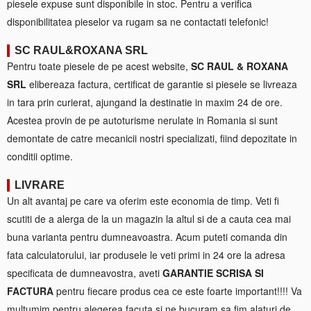
piesele expuse sunt disponibile in stoc. Pentru a verifica
disponibilitatea pieselor va rugam sa ne contactati telefonic!
SC RAUL&ROXANA SRL
Pentru toate piesele de pe acest website,
SC RAUL & ROXANA
SRL
elibereaza factura, certificat de garantie si piesele se livreaza
in tara prin curierat, ajungand la destinatie in maxim 24 de ore.
Acestea provin de pe autoturisme nerulate in Romania si sunt
demontate de catre mecanicii nostri specializati, fiind depozitate in
conditii optime.
LIVRARE
Un alt avantaj pe care va oferim este economia de timp. Veti fi
scutiti de a alerga de la un magazin la altul si de a cauta cea mai
buna varianta pentru dumneavoastra. Acum puteti comanda din
fata calculatorului, iar produsele le veti primi in 24 ore la adresa
specificata de dumneavostra, aveti
GARANTIE SCRISA SI
FACTURA
pentru fiecare produs cea ce este foarte important!!!! Va
multumim pentru alegerea facuta si ne bucuram sa fim alaturi de