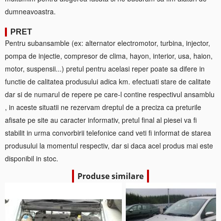
dumneavoastra.
PRET
Pentru subansamble (ex: alternator electromotor, turbina, injector,
pompa de injectie, compresor de clima, hayon, interior, usa, haion,
motor, suspensii...) pretul pentru acelasi reper poate sa difere in
functie de calitatea produsului adica km. efectuati stare de calitate
dar si de numarul de repere pe care-l contine respectivul ansamblu
, in aceste situatii ne rezervam dreptul de a preciza ca preturile
afisate pe site au caracter informativ, pretul final al piesei va fi
stabilit in urma convorbirii telefonice cand veti fi informat de starea
produsului la momentul respectiv, dar si daca acel produs mai este
disponibil in stoc.
Produse similare