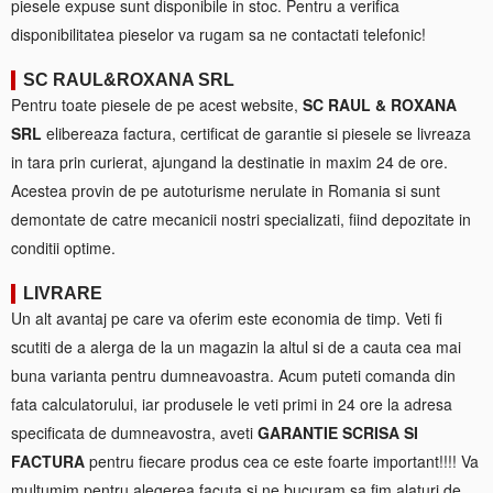
piesele expuse sunt disponibile in stoc. Pentru a verifica
disponibilitatea pieselor va rugam sa ne contactati telefonic!
SC RAUL&ROXANA SRL
Pentru toate piesele de pe acest website,
SC RAUL & ROXANA
SRL
elibereaza factura, certificat de garantie si piesele se livreaza
in tara prin curierat, ajungand la destinatie in maxim 24 de ore.
Acestea provin de pe autoturisme nerulate in Romania si sunt
demontate de catre mecanicii nostri specializati, fiind depozitate in
conditii optime.
LIVRARE
Un alt avantaj pe care va oferim este economia de timp. Veti fi
scutiti de a alerga de la un magazin la altul si de a cauta cea mai
buna varianta pentru dumneavoastra. Acum puteti comanda din
fata calculatorului, iar produsele le veti primi in 24 ore la adresa
specificata de dumneavostra, aveti
GARANTIE SCRISA SI
FACTURA
pentru fiecare produs cea ce este foarte important!!!! Va
multumim pentru alegerea facuta si ne bucuram sa fim alaturi de