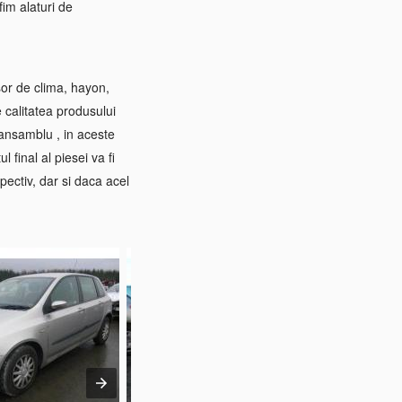
im alaturi de
sor de clima, hayon,
e calitatea produsului
 ansamblu , in aceste
 final al piesei va fi
pectiv, dar si daca acel