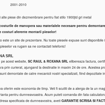
2001-2010
S
 alte piese din dezmembrare pentru fiat stilo 1900jtd gri metal
costurile de manopera sau materialele necesare pentru demontare
e costuri aferente montarii pieselor!
 este un site de prezentare. Nu toate piesele expuse sunt disponibile i
a pieselor va rugam sa ne contactati telefonic!
NA SRL
e pe acest website,
SC RAUL & ROXANA SRL
elibereaza factura, certif
tara prin curierat, ajungand la destinatie in maxim 24 de ore. Acestea p
sunt demontate de catre mecanicii nostri specializati, fiind depozitate in
va oferim este economia de timp. Veti fi scutiti de a alerga de la un maga
ianta pentru dumneavoastra. Acum puteti comanda din fata calculatorul
 adresa specificata de dumneavostra, aveti
GARANTIE SCRISA SI FAC