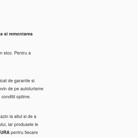
a si remontarea
n stoc. Pentru a
icat de garantie si
rovin de pe autoturisme
 conditii optime.
zin la altul si de a
ui, iar produsele le
TURA
pentru fiecare