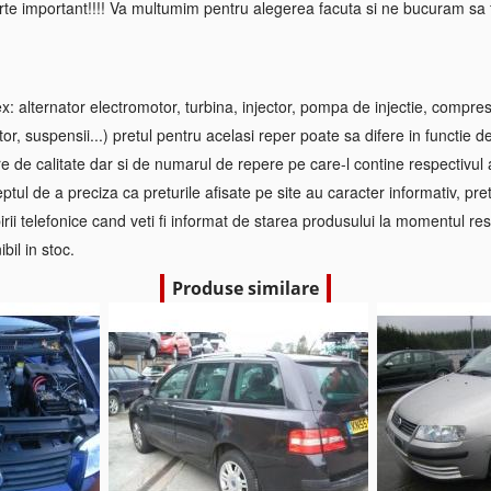
rte important!!!! Va multumim pentru alegerea facuta si ne bucuram sa f
 alternator electromotor, turbina, injector, pompa de injectie, compre
tor, suspensii...) pretul pentru acelasi reper poate sa difere in functie d
re de calitate dar si de numarul de repere pe care-l contine respectivul
ptul de a preciza ca preturile afisate pe site au caracter informativ, pretul
irii telefonice cand veti fi informat de starea produsului la momentul res
bil in stoc.
Produse similare