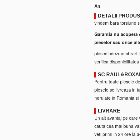
An
DETALII PRODU
vindem bara torsiune si
Garantia nu acopera 
pieselor sau orice alt
piesedindezmembrari.ro
verifica disponibilitate
SC RAUL&ROXA
Pentru toate piesele d
piesele se livreaza in 
nerulate in Romania si 
LIVRARE
Un alt avantaj pe care 
cauta cea mai buna var
veti primi in 24 ore la