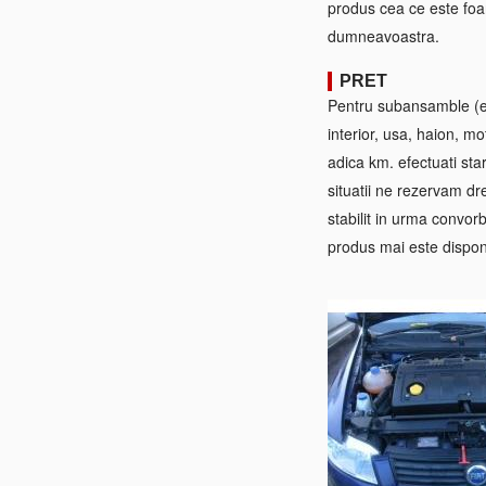
produs cea ce este foa
dumneavoastra.
PRET
Pentru subansamble (ex:
interior, usa, haion, mo
adica km. efectuati sta
situatii ne rezervam dre
stabilit in urma convorb
produs mai este disponi