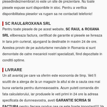
piesedindezmembrari.ro este un site de prezentare. Nu toate
piesele expuse sunt disponibile in stoc. Pentru a verifica
disponibilitatea pieselor va rugam sa ne contactati telefonic!
SC RAUL&ROXANA SRL
Pentru toate piesele de pe acest website,
SC RAUL & ROXANA
SRL
elibereaza factura, certificat de garantie si piesele se livreaza
in tara prin curierat, ajungand la destinatie in maxim 24 de ore.
Acestea provin de pe autoturisme nerulate in Romania si sunt
demontate de catre mecanicii nostri specializati, fiind depozitate in
conditii optime.
LIVRARE
Un alt avantaj pe care va oferim este economia de timp. Veti fi
scutiti de a alerga de la un magazin la altul si de a cauta cea mai
buna varianta pentru dumneavoastra. Acum puteti comanda din
fata calculatorului, iar produsele le veti primi in 24 ore la adresa
specificata de dumneavostra, aveti
GARANTIE SCRISA SI
FACTURA
pentru fiecare produs cea ce este foarte important!!!! Va