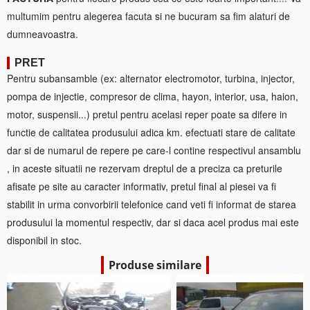
multumim pentru alegerea facuta si ne bucuram sa fim alaturi de
dumneavoastra.
PRET
Pentru subansamble (ex: alternator electromotor, turbina, injector,
pompa de injectie, compresor de clima, hayon, interior, usa, haion,
motor, suspensii...) pretul pentru acelasi reper poate sa difere in
functie de calitatea produsului adica km. efectuati stare de calitate
dar si de numarul de repere pe care-l contine respectivul ansamblu
, in aceste situatii ne rezervam dreptul de a preciza ca preturile
afisate pe site au caracter informativ, pretul final al piesei va fi
stabilit in urma convorbirii telefonice cand veti fi informat de starea
produsului la momentul respectiv, dar si daca acel produs mai este
disponibil in stoc.
Produse similare