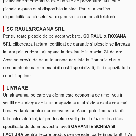
piesedindezmembrari.ro este un site de prezentare. Nu toate
piesele expuse sunt disponibile in stoc. Pentru a verifica
disponibilitatea pieselor va rugam sa ne contactati telefonic!
SC RAUL&ROXANA SRL
Pentru toate piesele de pe acest website,
SC RAUL & ROXANA
SRL
elibereaza factura, certificat de garantie si piesele se livreaza
in tara prin curierat, ajungand la destinatie in maxim 24 de ore.
Acestea provin de pe autoturisme nerulate in Romania si sunt
demontate de catre mecanicii nostri specializati, fiind depozitate in
conditii optime.
LIVRARE
Un alt avantaj pe care va oferim este economia de timp. Veti fi
scutiti de a alerga de la un magazin la altul si de a cauta cea mai
buna varianta pentru dumneavoastra. Acum puteti comanda din
fata calculatorului, iar produsele le veti primi in 24 ore la adresa
specificata de dumneavostra, aveti
GARANTIE SCRISA SI
FACTURA
pentru fiecare produs cea ce este foarte important!!!! Va