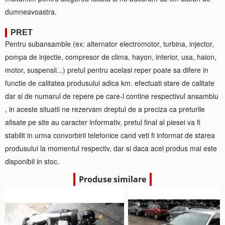
dumneavoastra.
PRET
Pentru subansamble (ex: alternator electromotor, turbina, injector,
pompa de injectie, compresor de clima, hayon, interior, usa, haion,
motor, suspensii...) pretul pentru acelasi reper poate sa difere in
functie de calitatea produsului adica km. efectuati stare de calitate
dar si de numarul de repere pe care-l contine respectivul ansamblu
, in aceste situatii ne rezervam dreptul de a preciza ca preturile
afisate pe site au caracter informativ, pretul final al piesei va fi
stabilit in urma convorbirii telefonice cand veti fi informat de starea
produsului la momentul respectiv, dar si daca acel produs mai este
disponibil in stoc.
Produse similare