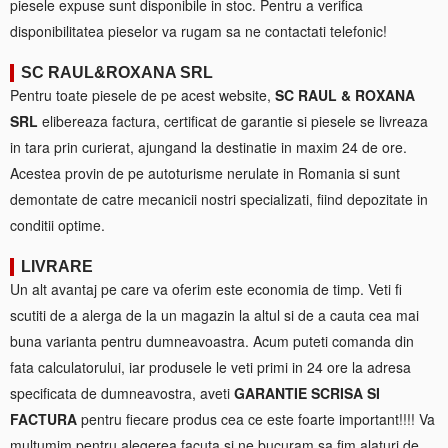
piesele expuse sunt disponibile in stoc. Pentru a verifica
disponibilitatea pieselor va rugam sa ne contactati telefonic!
SC RAUL&ROXANA SRL
Pentru toate piesele de pe acest website,
SC RAUL & ROXANA
SRL
elibereaza factura, certificat de garantie si piesele se livreaza
in tara prin curierat, ajungand la destinatie in maxim 24 de ore.
Acestea provin de pe autoturisme nerulate in Romania si sunt
demontate de catre mecanicii nostri specializati, fiind depozitate in
conditii optime.
LIVRARE
Un alt avantaj pe care va oferim este economia de timp. Veti fi
scutiti de a alerga de la un magazin la altul si de a cauta cea mai
buna varianta pentru dumneavoastra. Acum puteti comanda din
fata calculatorului, iar produsele le veti primi in 24 ore la adresa
specificata de dumneavostra, aveti
GARANTIE SCRISA SI
FACTURA
pentru fiecare produs cea ce este foarte important!!!! Va
multumim pentru alegerea facuta si ne bucuram sa fim alaturi de