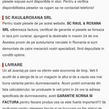
piesele expuse sunt disponibile in stoc. Pentru a verifica
disponibilitatea pieselor va rugam sa ne contactati telefonic!
SC RAUL&ROXANA SRL
Pentru toate piesele de pe acest website,
SC RAUL & ROXANA
SRL
elibereaza factura, certificat de garantie si piesele se livreaza
in tara prin curierat, ajungand la destinatie in maxim 24 de ore.
Acestea provin de pe autoturisme nerulate in Romania si sunt
demontate de catre mecanicii nostri specializati, fiind depozitate in
conditii optime.
LIVRARE
Un alt avantaj pe care va oferim este economia de timp. Veti fi
scutiti de a alerga de la un magazin la altul si de a cauta cea mai
buna varianta pentru dumneavoastra. Acum puteti comanda din
fata calculatorului, iar produsele le veti primi in 24 ore la adresa
specificata de dumneavostra, aveti
GARANTIE SCRISA SI
FACTURA
pentru fiecare produs cea ce este foarte important!!!! Va
multumim pentru alegerea facuta si ne bucuram sa fim alaturi de