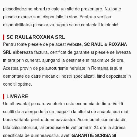
piesedindezmembrari.ro este un site de prezentare. Nu toate
piesele expuse sunt disponibile in stoc. Pentru a verifica
disponibilitatea pieselor va rugam sa ne contactati telefonic!
SC RAUL&ROXANA SRL
Pentru toate piesele de pe acest website,
SC RAUL & ROXANA
SRL
elibereaza factura, certificat de garantie si piesele se livreaza
in tara prin curierat, ajungand la destinatie in maxim 24 de ore.
Acestea provin de pe autoturisme nerulate in Romania si sunt
demontate de catre mecanicii nostri specializati, fiind depozitate in
conditii optime.
LIVRARE
Un alt avantaj pe care va oferim este economia de timp. Veti fi
scutiti de a alerga de la un magazin la altul si de a cauta cea mai
buna varianta pentru dumneavoastra. Acum puteti comanda din
fata calculatorului, iar produsele le veti primi in 24 ore la adresa
specificata de dumneavostra, aveti
GARANTIE SCRISA SI