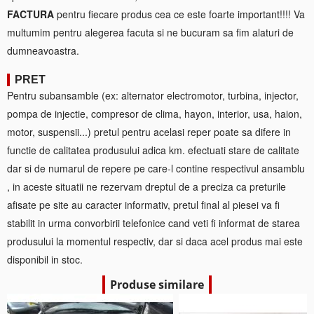
FACTURA
pentru fiecare produs cea ce este foarte important!!!! Va
multumim pentru alegerea facuta si ne bucuram sa fim alaturi de
dumneavoastra.
PRET
Pentru subansamble (ex: alternator electromotor, turbina, injector,
pompa de injectie, compresor de clima, hayon, interior, usa, haion,
motor, suspensii...) pretul pentru acelasi reper poate sa difere in
functie de calitatea produsului adica km. efectuati stare de calitate
dar si de numarul de repere pe care-l contine respectivul ansamblu
, in aceste situatii ne rezervam dreptul de a preciza ca preturile
afisate pe site au caracter informativ, pretul final al piesei va fi
stabilit in urma convorbirii telefonice cand veti fi informat de starea
produsului la momentul respectiv, dar si daca acel produs mai este
disponibil in stoc.
Produse similare