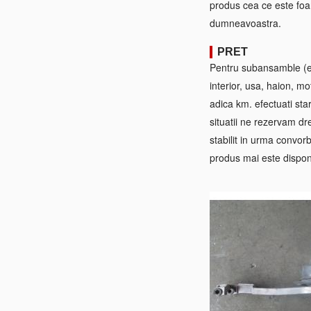
produs cea ce este foa
dumneavoastra.
PRET
Pentru subansamble (ex:
interior, usa, haion, mo
adica km. efectuati sta
situatii ne rezervam dre
stabilit in urma convorb
produs mai este disponi