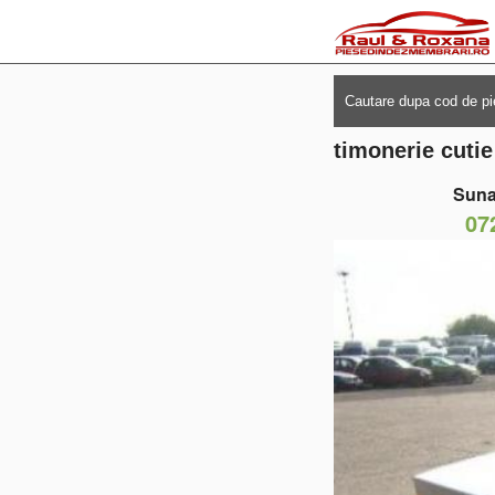
timonerie cuti
Suna
07