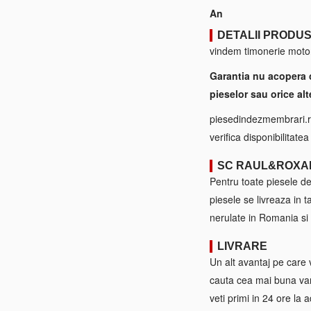
An
DETALII PRODU
vindem timonerie motor
Garantia nu acopera 
pieselor sau orice alt
piesedindezmembrari.ro
verifica disponibilitate
SC RAUL&ROXA
Pentru toate piesele d
piesele se livreaza in 
nerulate in Romania si 
LIVRARE
Un alt avantaj pe care 
cauta cea mai buna var
veti primi in 24 ore la