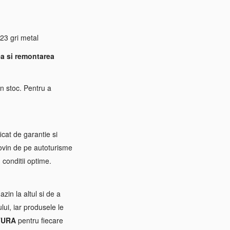
23 gri metal
a si remontarea
n stoc. Pentru a
icat de garantie si
rovin de pe autoturisme
 conditii optime.
zin la altul si de a
ui, iar produsele le
TURA
pentru fiecare