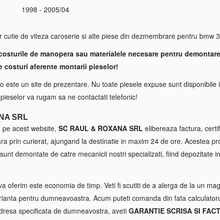
1998 - 2005/04
S
 cutie de viteza caroserie si alte piese din dezmembrare pentru bmw 3
costurile de manopera sau materialele necesare pentru demontare
e costuri aferente montarii pieselor!
 este un site de prezentare. Nu toate piesele expuse sunt disponibile i
a pieselor va rugam sa ne contactati telefonic!
NA SRL
e pe acest website,
SC RAUL & ROXANA SRL
elibereaza factura, certif
tara prin curierat, ajungand la destinatie in maxim 24 de ore. Acestea p
sunt demontate de catre mecanicii nostri specializati, fiind depozitate in
va oferim este economia de timp. Veti fi scutiti de a alerga de la un maga
ianta pentru dumneavoastra. Acum puteti comanda din fata calculatorul
 adresa specificata de dumneavostra, aveti
GARANTIE SCRISA SI FAC