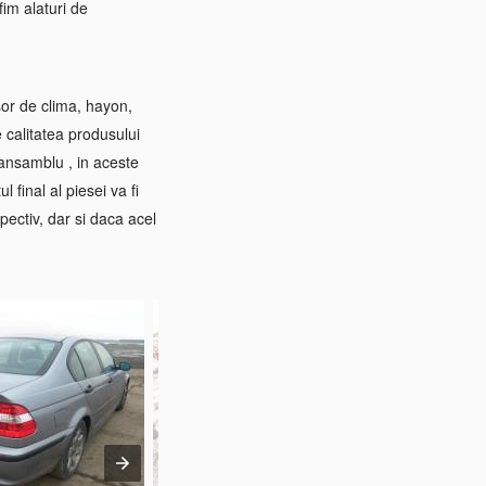
im alaturi de
sor de clima, hayon,
e calitatea produsului
 ansamblu , in aceste
 final al piesei va fi
pectiv, dar si daca acel