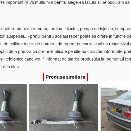
rte important!!!! Va multumim pentru alegerea facuta si ne bucuram sa f
 alternator electromotor, turbina, injector, pompa de injectie, compre
tor, suspensii...) pretul pentru acelasi reper poate sa difere in functie d
re de calitate dar si de numarul de repere pe care-l contine respectivul
ptul de a preciza ca preturile afisate pe site au caracter informativ, pretul
irii telefonice cand veti fi informat de starea produsului la momentul res
bil in stoc.
Produse similare