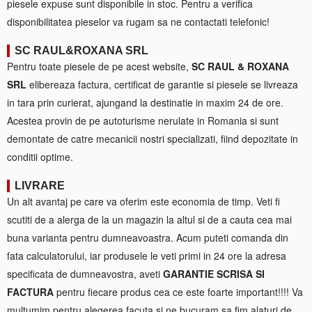
piesele expuse sunt disponibile in stoc. Pentru a verifica
disponibilitatea pieselor va rugam sa ne contactati telefonic!
SC RAUL&ROXANA SRL
Pentru toate piesele de pe acest website,
SC RAUL & ROXANA
SRL
elibereaza factura, certificat de garantie si piesele se livreaza
in tara prin curierat, ajungand la destinatie in maxim 24 de ore.
Acestea provin de pe autoturisme nerulate in Romania si sunt
demontate de catre mecanicii nostri specializati, fiind depozitate in
conditii optime.
LIVRARE
Un alt avantaj pe care va oferim este economia de timp. Veti fi
scutiti de a alerga de la un magazin la altul si de a cauta cea mai
buna varianta pentru dumneavoastra. Acum puteti comanda din
fata calculatorului, iar produsele le veti primi in 24 ore la adresa
specificata de dumneavostra, aveti
GARANTIE SCRISA SI
FACTURA
pentru fiecare produs cea ce este foarte important!!!! Va
multumim pentru alegerea facuta si ne bucuram sa fim alaturi de