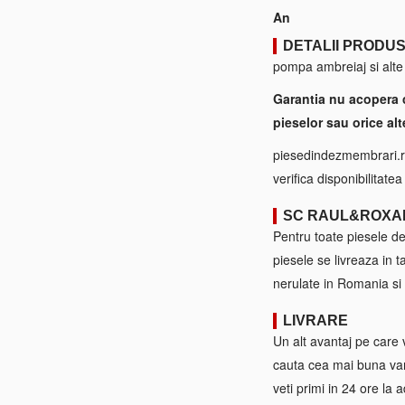
An
DETALII PRODU
pompa ambreiaj si alte
Garantia nu acopera 
pieselor sau orice alt
piesedindezmembrari.ro
verifica disponibilitate
SC RAUL&ROXA
Pentru toate piesele d
piesele se livreaza in 
nerulate in Romania si 
LIVRARE
Un alt avantaj pe care 
cauta cea mai buna var
veti primi in 24 ore la