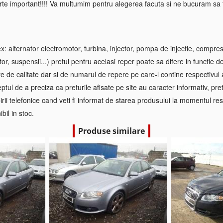
rte important!!!! Va multumim pentru alegerea facuta si ne bucuram sa f
 alternator electromotor, turbina, injector, pompa de injectie, compre
tor, suspensii...) pretul pentru acelasi reper poate sa difere in functie d
re de calitate dar si de numarul de repere pe care-l contine respectivul
ptul de a preciza ca preturile afisate pe site au caracter informativ, pretul
irii telefonice cand veti fi informat de starea produsului la momentul res
bil in stoc.
Produse similare