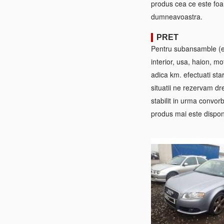
produs cea ce este foa
dumneavoastra.
PRET
Pentru subansamble (ex:
interior, usa, haion, mo
adica km. efectuati sta
situatii ne rezervam dre
stabilit in urma convorb
produs mai este disponi