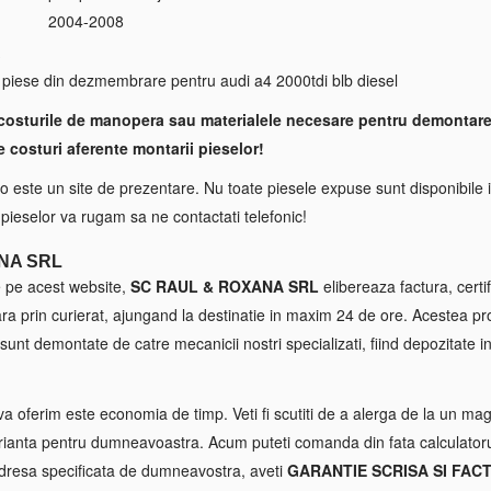
2004-2008
S
 piese din dezmembrare pentru audi a4 2000tdi blb diesel
costurile de manopera sau materialele necesare pentru demontare
e costuri aferente montarii pieselor!
 este un site de prezentare. Nu toate piesele expuse sunt disponibile i
a pieselor va rugam sa ne contactati telefonic!
NA SRL
e pe acest website,
SC RAUL & ROXANA SRL
elibereaza factura, certif
tara prin curierat, ajungand la destinatie in maxim 24 de ore. Acestea p
sunt demontate de catre mecanicii nostri specializati, fiind depozitate in
va oferim este economia de timp. Veti fi scutiti de a alerga de la un maga
ianta pentru dumneavoastra. Acum puteti comanda din fata calculatorul
 adresa specificata de dumneavostra, aveti
GARANTIE SCRISA SI FAC