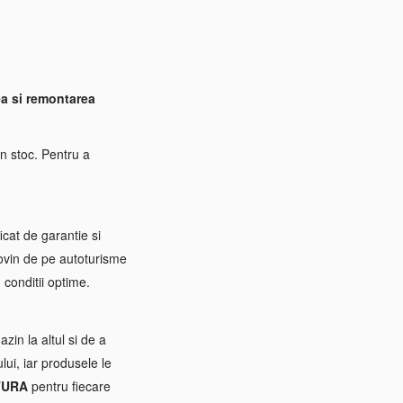
a si remontarea
n stoc. Pentru a
icat de garantie si
rovin de pe autoturisme
 conditii optime.
zin la altul si de a
ui, iar produsele le
TURA
pentru fiecare