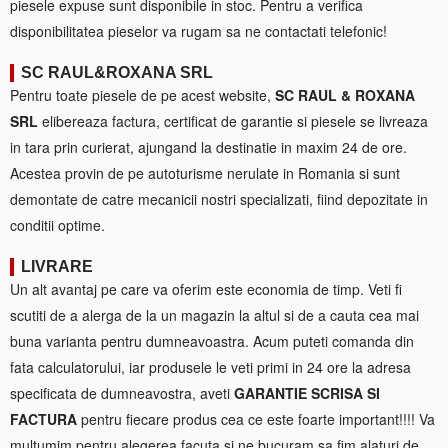
piesele expuse sunt disponibile in stoc. Pentru a verifica
disponibilitatea pieselor va rugam sa ne contactati telefonic!
SC RAUL&ROXANA SRL
Pentru toate piesele de pe acest website,
SC RAUL & ROXANA
SRL
elibereaza factura, certificat de garantie si piesele se livreaza
in tara prin curierat, ajungand la destinatie in maxim 24 de ore.
Acestea provin de pe autoturisme nerulate in Romania si sunt
demontate de catre mecanicii nostri specializati, fiind depozitate in
conditii optime.
LIVRARE
Un alt avantaj pe care va oferim este economia de timp. Veti fi
scutiti de a alerga de la un magazin la altul si de a cauta cea mai
buna varianta pentru dumneavoastra. Acum puteti comanda din
fata calculatorului, iar produsele le veti primi in 24 ore la adresa
specificata de dumneavostra, aveti
GARANTIE SCRISA SI
FACTURA
pentru fiecare produs cea ce este foarte important!!!! Va
multumim pentru alegerea facuta si ne bucuram sa fim alaturi de