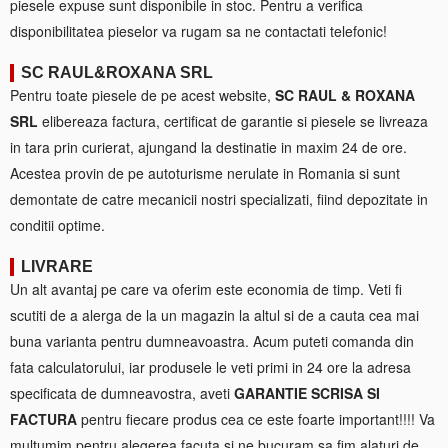
piesele expuse sunt disponibile in stoc. Pentru a verifica
disponibilitatea pieselor va rugam sa ne contactati telefonic!
SC RAUL&ROXANA SRL
Pentru toate piesele de pe acest website,
SC RAUL & ROXANA
SRL
elibereaza factura, certificat de garantie si piesele se livreaza
in tara prin curierat, ajungand la destinatie in maxim 24 de ore.
Acestea provin de pe autoturisme nerulate in Romania si sunt
demontate de catre mecanicii nostri specializati, fiind depozitate in
conditii optime.
LIVRARE
Un alt avantaj pe care va oferim este economia de timp. Veti fi
scutiti de a alerga de la un magazin la altul si de a cauta cea mai
buna varianta pentru dumneavoastra. Acum puteti comanda din
fata calculatorului, iar produsele le veti primi in 24 ore la adresa
specificata de dumneavostra, aveti
GARANTIE SCRISA SI
FACTURA
pentru fiecare produs cea ce este foarte important!!!! Va
multumim pentru alegerea facuta si ne bucuram sa fim alaturi de