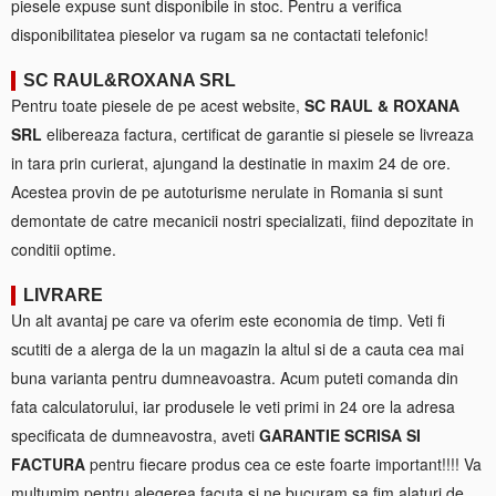
piesele expuse sunt disponibile in stoc. Pentru a verifica
disponibilitatea pieselor va rugam sa ne contactati telefonic!
SC RAUL&ROXANA SRL
Pentru toate piesele de pe acest website,
SC RAUL & ROXANA
SRL
elibereaza factura, certificat de garantie si piesele se livreaza
in tara prin curierat, ajungand la destinatie in maxim 24 de ore.
Acestea provin de pe autoturisme nerulate in Romania si sunt
demontate de catre mecanicii nostri specializati, fiind depozitate in
conditii optime.
LIVRARE
Un alt avantaj pe care va oferim este economia de timp. Veti fi
scutiti de a alerga de la un magazin la altul si de a cauta cea mai
buna varianta pentru dumneavoastra. Acum puteti comanda din
fata calculatorului, iar produsele le veti primi in 24 ore la adresa
specificata de dumneavostra, aveti
GARANTIE SCRISA SI
FACTURA
pentru fiecare produs cea ce este foarte important!!!! Va
multumim pentru alegerea facuta si ne bucuram sa fim alaturi de