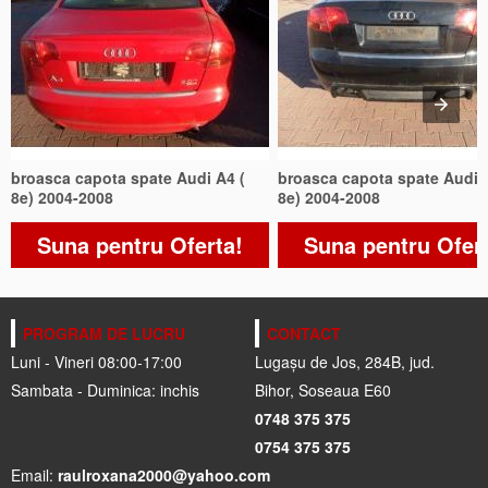
broasca capota spate Audi A4 (
broasca capota spate Audi 
8e) 2004-2008
8e) 2004-2008
Suna pentru Oferta!
Suna pentru Ofer
PROGRAM DE LUCRU
CONTACT
Luni - Vineri 08:00-17:00
Lugașu de Jos, 284B, jud.
Sambata - Duminica: inchis
Bihor, Soseaua E60
0748 375 375
0754 375 375
Email:
raulroxana2000@yahoo.com