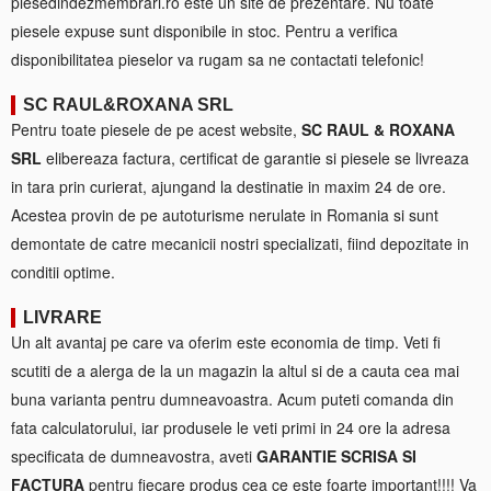
piesedindezmembrari.ro este un site de prezentare. Nu toate
piesele expuse sunt disponibile in stoc. Pentru a verifica
disponibilitatea pieselor va rugam sa ne contactati telefonic!
SC RAUL&ROXANA SRL
Pentru toate piesele de pe acest website,
SC RAUL & ROXANA
SRL
elibereaza factura, certificat de garantie si piesele se livreaza
in tara prin curierat, ajungand la destinatie in maxim 24 de ore.
Acestea provin de pe autoturisme nerulate in Romania si sunt
demontate de catre mecanicii nostri specializati, fiind depozitate in
conditii optime.
LIVRARE
Un alt avantaj pe care va oferim este economia de timp. Veti fi
scutiti de a alerga de la un magazin la altul si de a cauta cea mai
buna varianta pentru dumneavoastra. Acum puteti comanda din
fata calculatorului, iar produsele le veti primi in 24 ore la adresa
specificata de dumneavostra, aveti
GARANTIE SCRISA SI
FACTURA
pentru fiecare produs cea ce este foarte important!!!! Va