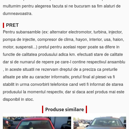
multumim pentru alegerea facuta si ne bucuram sa fim alaturi de
dumneavoastra.
PRET
Pentru subansamble (ex: alternator electromotor, turbina, injector,
pompa de injectie, compresor de clima, hayon, interior, usa, haion,
motor, suspensii...) pretul pentru acelasi reper poate sa difere in
functie de calitatea produsului adica km. efectuati stare de calitate
dar si de numarul de repere pe care-l contine respectivul ansamblu
, in aceste situatii ne rezervam dreptul de a preciza ca preturile
afisate pe site au caracter informativ, pretul final al piesei va fi
stabilit in urma convorbirii telefonice cand veti fi informat de starea
produsului la momentul respectiv, dar si daca acel produs mai este
disponibil in stoc.
Produse similare