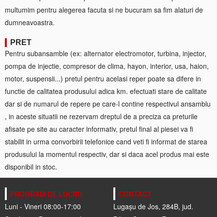
multumim pentru alegerea facuta si ne bucuram sa fim alaturi de
dumneavoastra.
PRET
Pentru subansamble (ex: alternator electromotor, turbina, injector,
pompa de injectie, compresor de clima, hayon, interior, usa, haion,
motor, suspensii...) pretul pentru acelasi reper poate sa difere in
functie de calitatea produsului adica km. efectuati stare de calitate
dar si de numarul de repere pe care-l contine respectivul ansamblu
, in aceste situatii ne rezervam dreptul de a preciza ca preturile
afisate pe site au caracter informativ, pretul final al piesei va fi
stabilit in urma convorbirii telefonice cand veti fi informat de starea
produsului la momentul respectiv, dar si daca acel produs mai este
disponibil in stoc.
PROGRAM DE LUCRU
CONTACT
Luni - Vineri 08:00-17:00
Lugașu de Jos, 284B, jud.