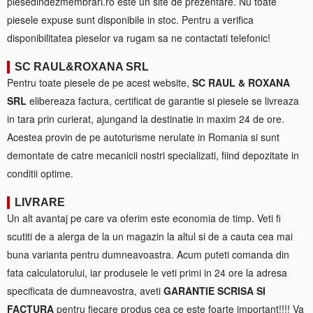
piesedindezmembrari.ro este un site de prezentare. Nu toate
piesele expuse sunt disponibile in stoc. Pentru a verifica
disponibilitatea pieselor va rugam sa ne contactati telefonic!
SC RAUL&ROXANA SRL
Pentru toate piesele de pe acest website,
SC RAUL & ROXANA
SRL
elibereaza factura, certificat de garantie si piesele se livreaza
in tara prin curierat, ajungand la destinatie in maxim 24 de ore.
Acestea provin de pe autoturisme nerulate in Romania si sunt
demontate de catre mecanicii nostri specializati, fiind depozitate in
conditii optime.
LIVRARE
Un alt avantaj pe care va oferim este economia de timp. Veti fi
scutiti de a alerga de la un magazin la altul si de a cauta cea mai
buna varianta pentru dumneavoastra. Acum puteti comanda din
fata calculatorului, iar produsele le veti primi in 24 ore la adresa
specificata de dumneavostra, aveti
GARANTIE SCRISA SI
FACTURA
pentru fiecare produs cea ce este foarte important!!!! Va