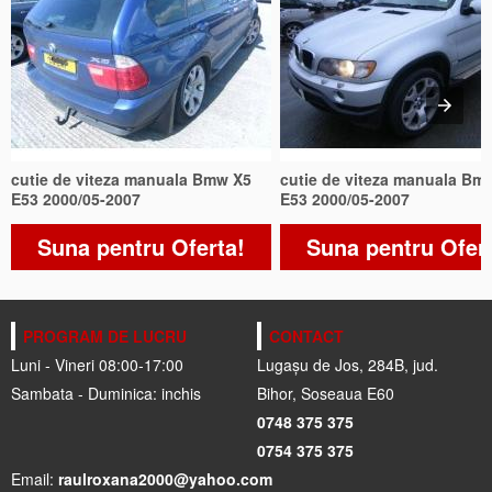
cutie de viteza manuala Bmw X5
cutie de viteza manuala Bm
E53 2000/05-2007
E53 2000/05-2007
Suna pentru Oferta!
Suna pentru Ofer
PROGRAM DE LUCRU
CONTACT
Luni - Vineri 08:00-17:00
Lugașu de Jos, 284B, jud.
Sambata - Duminica: inchis
Bihor, Soseaua E60
0748 375 375
0754 375 375
Email:
raulroxana2000@yahoo.com