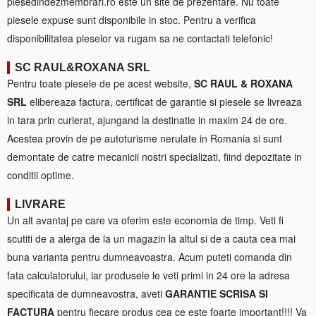
piesedindezmembrari.ro este un site de prezentare. Nu toate
piesele expuse sunt disponibile in stoc. Pentru a verifica
disponibilitatea pieselor va rugam sa ne contactati telefonic!
SC RAUL&ROXANA SRL
Pentru toate piesele de pe acest website,
SC RAUL & ROXANA
SRL
elibereaza factura, certificat de garantie si piesele se livreaza
in tara prin curierat, ajungand la destinatie in maxim 24 de ore.
Acestea provin de pe autoturisme nerulate in Romania si sunt
demontate de catre mecanicii nostri specializati, fiind depozitate in
conditii optime.
LIVRARE
Un alt avantaj pe care va oferim este economia de timp. Veti fi
scutiti de a alerga de la un magazin la altul si de a cauta cea mai
buna varianta pentru dumneavoastra. Acum puteti comanda din
fata calculatorului, iar produsele le veti primi in 24 ore la adresa
specificata de dumneavostra, aveti
GARANTIE SCRISA SI
FACTURA
pentru fiecare produs cea ce este foarte important!!!! Va