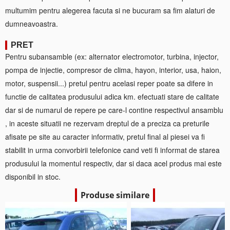
multumim pentru alegerea facuta si ne bucuram sa fim alaturi de
dumneavoastra.
PRET
Pentru subansamble (ex: alternator electromotor, turbina, injector,
pompa de injectie, compresor de clima, hayon, interior, usa, haion,
motor, suspensii...) pretul pentru acelasi reper poate sa difere in
functie de calitatea produsului adica km. efectuati stare de calitate
dar si de numarul de repere pe care-l contine respectivul ansamblu
, in aceste situatii ne rezervam dreptul de a preciza ca preturile
afisate pe site au caracter informativ, pretul final al piesei va fi
stabilit in urma convorbirii telefonice cand veti fi informat de starea
produsului la momentul respectiv, dar si daca acel produs mai este
disponibil in stoc.
Produse similare