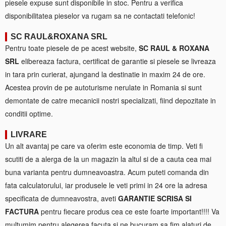
piesele expuse sunt disponibile in stoc. Pentru a verifica
disponibilitatea pieselor va rugam sa ne contactati telefonic!
SC RAUL&ROXANA SRL
Pentru toate piesele de pe acest website,
SC RAUL & ROXANA
SRL
elibereaza factura, certificat de garantie si piesele se livreaza
in tara prin curierat, ajungand la destinatie in maxim 24 de ore.
Acestea provin de pe autoturisme nerulate in Romania si sunt
demontate de catre mecanicii nostri specializati, fiind depozitate in
conditii optime.
LIVRARE
Un alt avantaj pe care va oferim este economia de timp. Veti fi
scutiti de a alerga de la un magazin la altul si de a cauta cea mai
buna varianta pentru dumneavoastra. Acum puteti comanda din
fata calculatorului, iar produsele le veti primi in 24 ore la adresa
specificata de dumneavostra, aveti
GARANTIE SCRISA SI
FACTURA
pentru fiecare produs cea ce este foarte important!!!! Va
multumim pentru alegerea facuta si ne bucuram sa fim alaturi de