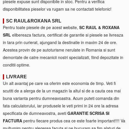
piesele expuse sunt disponibile in stoc. Pentru a verifica
disponibilitatea pieselor va rugam sa ne contactati telefonic!
SC RAUL&ROXANA SRL
Pentru toate piesele de pe acest website,
SC RAUL & ROXANA
SRL
elibereaza factura, certificat de garantie si piesele se livreaza
in tara prin curierat, ajungand la destinatie in maxim 24 de ore.
Acestea provin de pe autoturisme nerulate in Romania si sunt
demontate de catre mecanicii nostri specializati, fiind depozitate in
conditii optime.
LIVRARE
Un alt avantaj pe care va oferim este economia de timp. Veti fi
scutiti de a alerga de la un magazin la altul si de a cauta cea mai
buna varianta pentru dumneavoastra. Acum puteti comanda din
fata calculatorului, iar produsele le veti primi in 24 ore la adresa
specificata de dumneavostra, aveti
GARANTIE SCRISA SI
FACTURA
pentru fiecare produs cea ce este foarte important!!!! Va
multumim pentru alegerea facuta si ne bucuram sa fim alaturi de