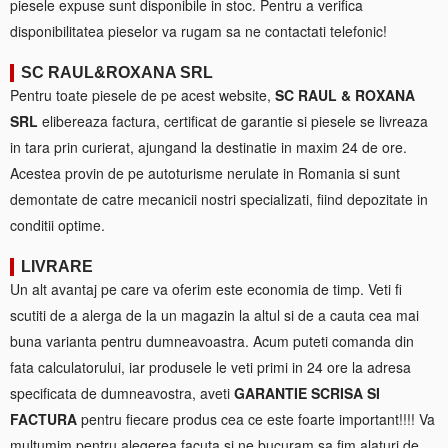
piesele expuse sunt disponibile in stoc. Pentru a verifica
disponibilitatea pieselor va rugam sa ne contactati telefonic!
SC RAUL&ROXANA SRL
Pentru toate piesele de pe acest website,
SC RAUL & ROXANA
SRL
elibereaza factura, certificat de garantie si piesele se livreaza
in tara prin curierat, ajungand la destinatie in maxim 24 de ore.
Acestea provin de pe autoturisme nerulate in Romania si sunt
demontate de catre mecanicii nostri specializati, fiind depozitate in
conditii optime.
LIVRARE
Un alt avantaj pe care va oferim este economia de timp. Veti fi
scutiti de a alerga de la un magazin la altul si de a cauta cea mai
buna varianta pentru dumneavoastra. Acum puteti comanda din
fata calculatorului, iar produsele le veti primi in 24 ore la adresa
specificata de dumneavostra, aveti
GARANTIE SCRISA SI
FACTURA
pentru fiecare produs cea ce este foarte important!!!! Va
multumim pentru alegerea facuta si ne bucuram sa fim alaturi de