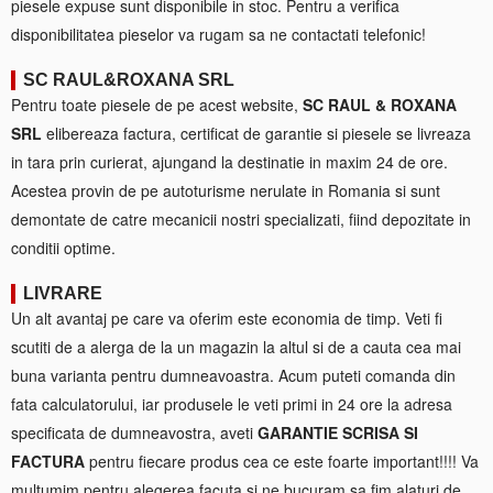
piesele expuse sunt disponibile in stoc. Pentru a verifica
disponibilitatea pieselor va rugam sa ne contactati telefonic!
SC RAUL&ROXANA SRL
Pentru toate piesele de pe acest website,
SC RAUL & ROXANA
SRL
elibereaza factura, certificat de garantie si piesele se livreaza
in tara prin curierat, ajungand la destinatie in maxim 24 de ore.
Acestea provin de pe autoturisme nerulate in Romania si sunt
demontate de catre mecanicii nostri specializati, fiind depozitate in
conditii optime.
LIVRARE
Un alt avantaj pe care va oferim este economia de timp. Veti fi
scutiti de a alerga de la un magazin la altul si de a cauta cea mai
buna varianta pentru dumneavoastra. Acum puteti comanda din
fata calculatorului, iar produsele le veti primi in 24 ore la adresa
specificata de dumneavostra, aveti
GARANTIE SCRISA SI
FACTURA
pentru fiecare produs cea ce este foarte important!!!! Va
multumim pentru alegerea facuta si ne bucuram sa fim alaturi de