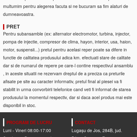
multumim pentru alegerea facuta si ne bucuram sa fim alaturi de
dumneavoastra.
PRET
Pentru subansamble (ex: alternator electromotor, turbina, injector,
pompa de injectie, compresor de clima, hayon, interior, usa, haion,
motor, suspensii...) pretul pentru acelasi reper poate sa difere in
functie de calitatea produsului adica km. efectuati stare de calitate
dar si de numarul de repere pe care-l contine respectivul ansamblu
, in aceste situatii ne rezervam dreptul de a preciza ca preturile
afisate pe site au caracter informativ, pretul final al piesei va fi
stabilit in urma convorbirii telefonice cand veti fi informat de starea
produsului la momentul respectiv, dar si daca acel produs mai este
disponibil in stoc.
PROGRAM DE LUCRU
CONTACT
Luni - Vineri 08:00-17:00
Lugașu de Jos, 284B, jud.