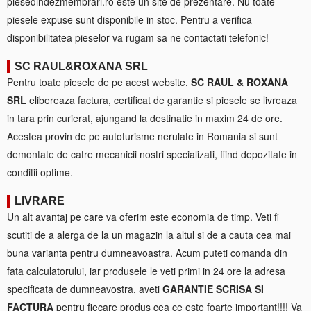
piesedindezmembrari.ro este un site de prezentare. Nu toate
piesele expuse sunt disponibile in stoc. Pentru a verifica
disponibilitatea pieselor va rugam sa ne contactati telefonic!
SC RAUL&ROXANA SRL
Pentru toate piesele de pe acest website,
SC RAUL & ROXANA
SRL
elibereaza factura, certificat de garantie si piesele se livreaza
in tara prin curierat, ajungand la destinatie in maxim 24 de ore.
Acestea provin de pe autoturisme nerulate in Romania si sunt
demontate de catre mecanicii nostri specializati, fiind depozitate in
conditii optime.
LIVRARE
Un alt avantaj pe care va oferim este economia de timp. Veti fi
scutiti de a alerga de la un magazin la altul si de a cauta cea mai
buna varianta pentru dumneavoastra. Acum puteti comanda din
fata calculatorului, iar produsele le veti primi in 24 ore la adresa
specificata de dumneavostra, aveti
GARANTIE SCRISA SI
FACTURA
pentru fiecare produs cea ce este foarte important!!!! Va